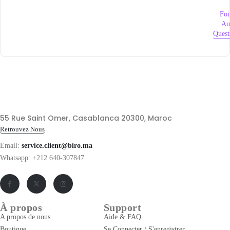
Foi
Au
Quest
55 Rue Saint Omer, Casablanca 20300, Maroc
Retrouvez Nous
Email:
service.client@biro.ma
Whatsapp: +212 640-307847
À propos
Support
A propos de nous
Aide & FAQ
Boutique
Se Connecter / S'enregistrer