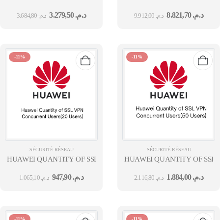
BASED WEB PAGE CATEGORY QUERY AND THREAT IDENTIFICAT
BASED WEB PAGE CATEGORY
3.279,50
د.م.
8.821,70
د.م.
3.684,80
د.م.
9.912,00
د.م.
-11%
-11%
SÉCURITÉ RÉSEAU
SÉCURITÉ RÉSEAU
HUAWEI QUANTITY OF SSL VPN CONCURRENT USERS(20 USERS
HUAWEI QUANTITY OF SSL 
947,90
د.م.
1.884,00
د.م.
1.065,10
د.م.
2.116,80
د.م.
-11%
-11%