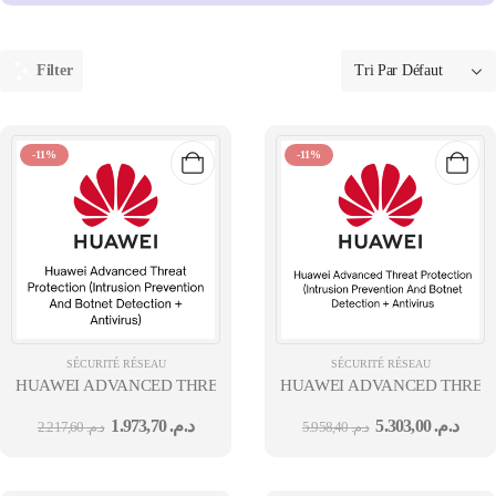
Filter
-11%
-11%
SÉCURITÉ RÉSEAU
SÉCURITÉ RÉSEAU
HUAWEI ADVANCED THREAT PROTECTION (INTRUSION PREVEN
HUAWEI ADVANCED THREAT 
1.973,70
د.م.
5.303,00
د.م.
2.217,60
د.م.
5.958,40
د.م.