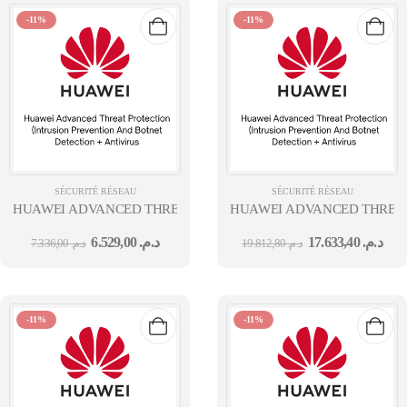
-11%
-11%
SÉCURITÉ RÉSEAU
SÉCURITÉ RÉSEAU
HUAWEI ADVANCED THREAT PROTECTION (INTRUSION PREVEN
HUAWEI ADVANCED THREAT 
6.529,00
د.م.
17.633,40
د.م.
7.336,00
د.م.
19.812,80
د.م.
-11%
-11%