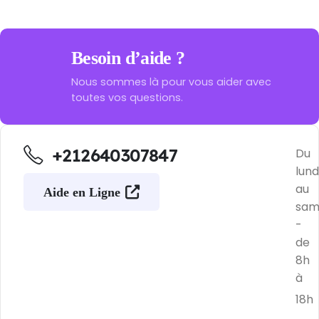
Besoin d’aide ?
Nous sommes là pour vous aider avec
toutes vos questions.
+212640307847
Du
lund
au
Aide en Ligne
sam
-
de
8h
à
18h