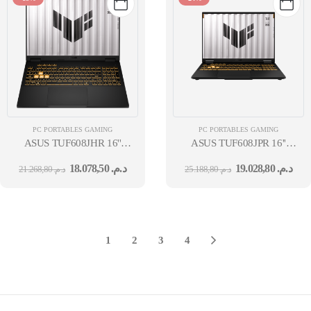
PC PORTABLES GAMING
PC PORTABLES GAMING
ASUS TUF608JHR 16''
ASUS TUF608JPR 16''
WUXGA I7-
WUXGA I7-
18.078,50
د.م.
19.028,80
د.م.
21.268,80
د.م.
25.188,80
د.م.
14650HX 16GO 1TO SSD GC GN22-
14650HX 16GO 1TO SSD GC 
X2 5050 8GB GDDR7 WIN11 H JAEGER GRAY 24M
X6 5070 8GB GDDR7 WIN11 
JAEGER GRAY 24M
1
2
3
4