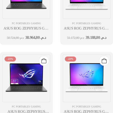
PC PORTABLES GAMING
PC PORTABLES GAMING
ASUS ROG ZEPHYRUS G16 GU605CP 16'' OLED WQXGA U9-
ASUS ROG ZEPHYRUS G16 G
285H 32G 1TO SSD RTX 5070 8GB W11H ECLIPSE GRAY 12M
285H 64GO 2TO SSD GN22-
38.964,80
د.م.
39.188,80
د.م.
50.724,80
د.م.
51.172,80
د.م.
X9 5080 16GB W11H BLANC 
-23%
-23%
PC PORTABLES GAMING
PC PORTABLES GAMING
ASUS ROG ZEPHYRUS
ASUS ROG ZEPHYRUS GU605