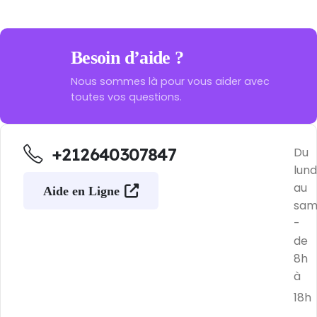
Besoin d’aide ?
Nous sommes là pour vous aider avec
toutes vos questions.
+212640307847
Du
lund
au
Aide en Ligne
sam
-
de
8h
à
18h