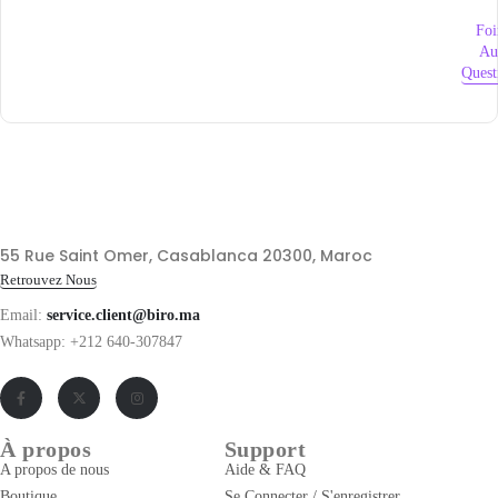
Foi
Au
Quest
55 Rue Saint Omer, Casablanca 20300, Maroc
Retrouvez Nous
Email:
service.client@biro.ma
Whatsapp: +212 640-307847
À propos
Support
A propos de nous
Aide & FAQ
Boutique
Se Connecter / S'enregistrer