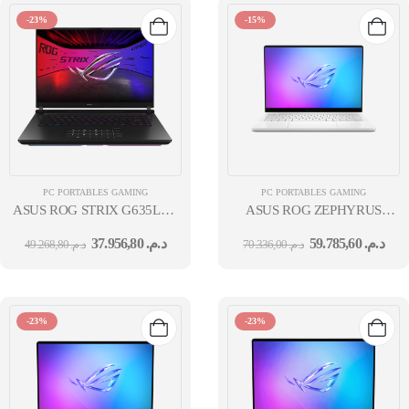
-23%
-15%
PC PORTABLES GAMING
PC PORTABLES GAMING
ASUS ROG STRIX G635LW ULTRA 9-
ASUS ROG ZEPHYRUS
275HX 16''WQXGA 32GO 1TO SSD GN22-
GU605CX 16''OLED WQXGA U
37.956,80
د.م.
59.785,60
د.م.
49.268,80
د.م.
70.336,00
د.م.
X9 5080 16GB GDDR7 W11H BLACK 24M
X11 5090 24GB GDDR7 W11H
P W 24M
-23%
-23%