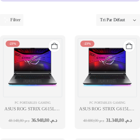
Filter
-23%
-23%
PC PORTABLES GAMING
PC PORTABLES GAMING
ASUS ROG STRIX G615LP 16'' WUXGA U9-
ASUS ROG STRIX G615LR U
290HX PLUS 32GO 1TB SSD RTX 5070 8GB W11H ECLIPSE GRAY 
X7 5070TI 12GB W11H BLAC
36.948,80
د.م.
31.348,80
د.م.
48.148,80
د.م.
40.880,00
د.م.