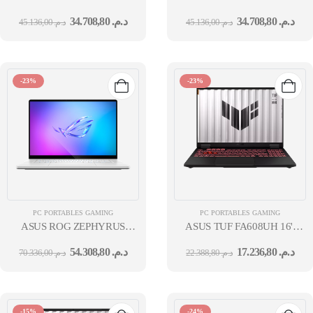
GU605CR ULT9-285H
285H 16''OLED 32GO 1TO SS
34.708,80
د.م.
34.708,80
د.م.
45.136,00
د.م.
45.136,00
د.م.
16''OLED 32G 1T SSD GC
X7 5070TI 12GB W11H PLAT
GN22-X7 5070TI 12GB
W11H ECLIPSE GRAY 24M
-23%
-23%
PC PORTABLES GAMING
PC PORTABLES GAMING
ASUS ROG ZEPHYRUS
ASUS TUF FA608UH 16''
GU605CX 16'' OLED
WQXGA R7 260 16GO 1TO
54.308,80
د.م.
17.236,80
د.م.
70.336,00
د.م.
22.388,80
د.م.
WQXGA ULTRA 9-285H
SSD RTX 5050 8GB W11H
64GO 2TO SSD 5090 24GB
JAEGER GRAY 12M
W11H ECLIPSE GRAY 24M
-15%
-24%