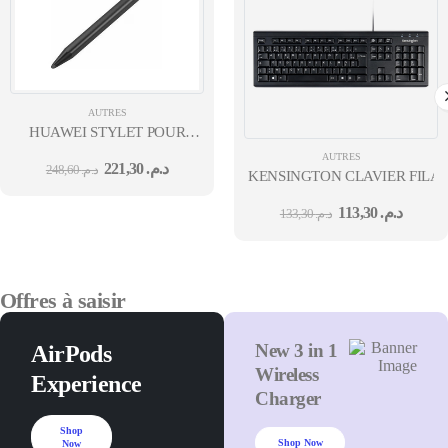
AUTRES
HUAWEI STYLET POUR
ÉCRAN INTERACTIF
AUTRES
221,30
د.م.
248,60
د.م.
IDEAHUB (2 PCS).
KENSINGTON CLAVIER FILA
113,30
د.م.
133,30
د.م.
Offres à saisir
New 3 in 1
AirPods
Wireless
Experience
Charger
Shop
Shop Now
Now