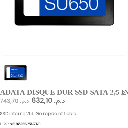
ADATA DISQUE DUR SSD SATA 2,5 
632,10
د.م.
743,70
د.م.
SSD interne 256 Go rapide et fiable.
UGS :
ASU650SS-256GT-R