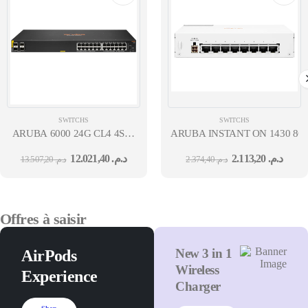
SWITCHS
SWITCHS
ARUBA 6000 24G CL4 4SFP
ARUBA INSTANT ON 1430 8G
SWITCH (370W) 36M
12.021,40
د.م.
2.113,20
د.م.
13.507,20
د.م.
2.374,40
د.م.
Offres à saisir
New 3 in 1
AirPods
Wireless
Experience
Charger