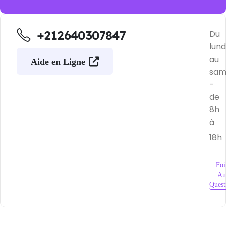
+212640307847
Du
lund
au
Aide en Ligne
sam
-
de
8h
à
18h
Foi
Au
Quest