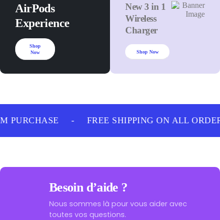
New 3 in 1
AirPods
Wireless
Experience
Charger
Shop
Shop Now
Now
M PURCHASE
-
FREE SHIPPING ON ALL ORDE
Besoin d’aide ?
Nous sommes là pour vous aider avec
toutes vos questions.