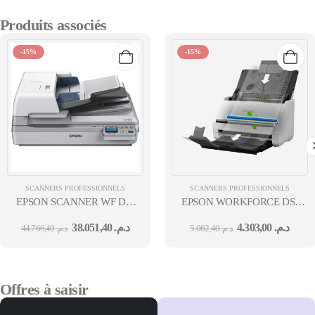
Produits associés
-15%
-15%
SCANNERS PROFESSIONNELS
SCANNERS PROFESSIONNELS
EPSON SCANNER WF DS-
EPSON WORKFORCE DS-
70000N -3A-
530II, A4, RECTO VERSO ,35
38.051,40
د.م.
4.303,00
د.م.
44.766,40
د.م.
5.062,40
د.م.
ETHERNET+CHARGEUR
D’ORIGINAUX
Offres à saisir