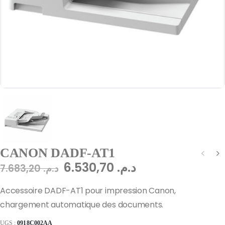
CANON DADF-AT1
6.530,70
د.م.
7.683,20
د.م.
Accessoire DADF-AT1 pour impression Canon,
chargement automatique des documents.
UGS :
0918C002AA