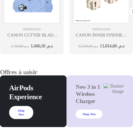
IMPRESSION
IMPRESSION
CANON CUTTER BLADE
CANON INNER FINISHER-
CT-08 POUR TRACEUR
K1
1.466,10
د.م.
11.014,60
د.م.
1.724,80
د.م.
12.958,40
د.م.
Offres à saisir
New 3 in 1
AirPods
Wireless
Experience
Charger
Shop
Shop Now
Now