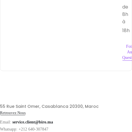
de
8h
à
18h
Foi
Au
Quest
55 Rue Saint Omer, Casablanca 20300, Maroc
Retrouvez Nous
Email:
service.client@biro.ma
Whatsapp: +212 640-307847