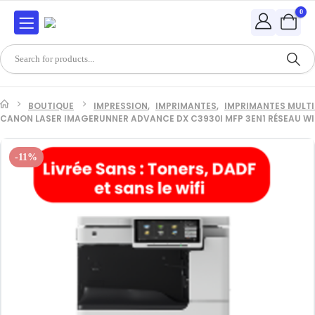
0
BOUTIQUE
IMPRESSION
,
IMPRIMANTES
,
IMPRIMANTES MULT
CANON LASER IMAGERUNNER ADVANCE DX C3930I MFP 3EN1 RÉSEAU WI
-11%