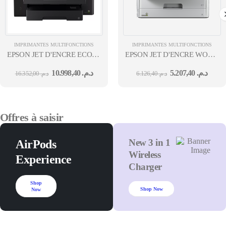
IMPRIMANTES MULTIFONCTIONS
IMPRIMANTES MULTIFONCTIONS
EPSON JET D'ENCRE ECOTANK
EPSON JET D'ENCRE WORKF
L15160 MFP 4EN1 RÉSEAU WIFI COULEUR A3 R/V 32 B&WPPM 3
M5299DW (MEAF) SFP RÉSEA
10.998,40
د.م.
5.207,40
د.م.
16.352,00
د.م.
6.126,40
د.م.
A4 R/V B&WPPM 34 12M
Offres à saisir
New 3 in 1
AirPods
Wireless
Experience
Charger
Shop
Shop Now
Now