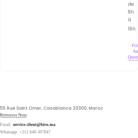
de
8h
à
18h
Foi
Au
Quest
55 Rue Saint Omer, Casablanca 20300, Maroc
Retrouvez Nous
Email:
service.client@biro.ma
Whatsapp: +212 640-307847