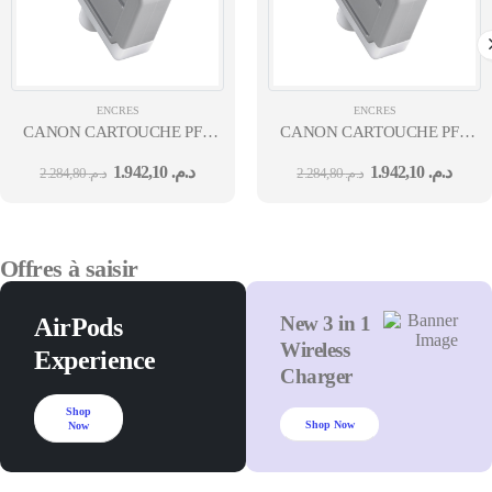
ENCRES
ENCRES
CANON CARTOUCHE PFI-
CANON CARTOUCHE PFI-
310 MBK
310 Y
1.942,10
د.م.
1.942,10
د.م.
2.284,80
د.م.
2.284,80
د.م.
Offres à saisir
New 3 in 1
AirPods
Wireless
Experience
Charger
Shop
Shop Now
Now