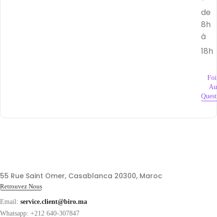
-
de
8h
à
18h
Foi
Au
Quest
55 Rue Saint Omer, Casablanca 20300, Maroc
Retrouvez Nous
Email:
service.client@biro.ma
Whatsapp: +212 640-307847