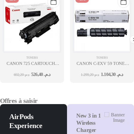
TONERS
TONERS
CANON 725 CARTOUCHE
CANON C-EXV 59 TONER
DE TONER BLACK (≈ 1600
BLACK (YIELD : 30,000
526,40
د.م.
1.104,30
د.م.
692,20
د.م.
1.299,20
د.م.
PAGES)
PAGES)
Offres à saisir
New 3 in 1
AirPods
Wireless
Experience
Charger