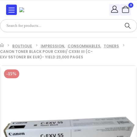
0
BOUTIQUE
IMPRESSION
,
CONSOMMABLES
,
TONERS
CANON TONER BLACK POUR CXX6I/ CXX6I III (C-
EXV 55TONER BK EUR)- YIELD:23,000 PAGES
-15%