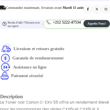
Commandez maintenant, livraison avant
Mardi 11 août
+212 5222-47534
Besoin d’aide ? Discutez avec
Appelez Nous!
un expert
Livraison et retours gratuits
Garantie de remboursement
Assistance en ligne
Paiement sécurisé
Description
Le Toner noir Canon C-EXV 55 offre un rendement élevé
pour les imprimantes des séries CXX6I et CXX6I III. Il