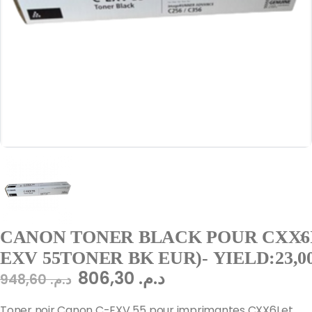
CANON TONER BLACK POUR CXX6I/ 
EXV 55TONER BK EUR)- YIELD:23,0
806,30
د.م.
948,60
د.م.
Toner noir Canon C-EXV 55 pour imprimantes CXX6I et