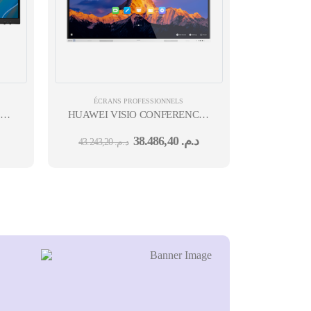
ÉCRANS PROFESSIONNELS
HM
HUAWEI VISIO CONFERENCE IDEAHUB S3-
65 INTELLIGENT COLLABORATION DEVICE (65-
38.486,40
د.م.
43.243,20
د.م.
INCH INFRARED SCREEN,