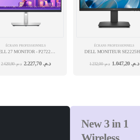
ÉCRANS PROFESSIONNELS
ÉCRANS PROFESSIONNELS
) 36M
ELL 27 MONITOR - P2722H -
DELL MONITEUR SE2225
68.6CM (27") 36M
22'' 12 MOIS
2.227,70
د.م.
1.047,20
د.م.
2.620,80
د.م.
1.232,00
د.م.
New 3 in 1
Wireless