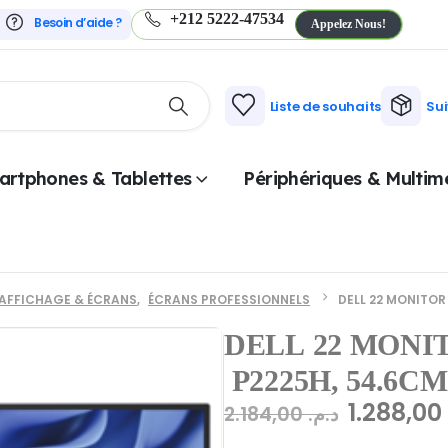
+212 5222-47534
Besoin d’aide ?
Appelez Nous!
Liste de souhaits
Su
artphones & Tablettes
Périphériques & Multim
AFFICHAGE & ÉCRANS
,
ÉCRANS PROFESSIONNELS
DELL 22 MONITOR 
DELL 22 MONI
P2225H, 54.6CM 
1.288,0
2.184,00
د.م.