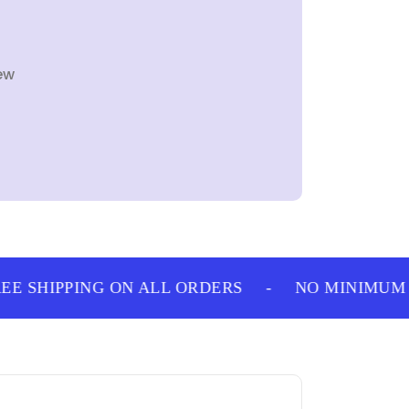
ew
 SHIPPING ON ALL ORDERS
-
NO MINIMUM P