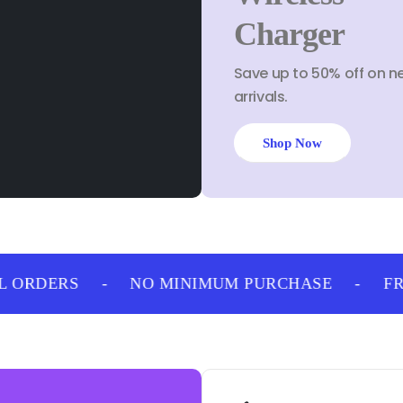
Charger
Save up to 50% off on n
arrivals.
Shop Now
 ORDERS
-
NO MINIMUM PURCHASE
-
FREE