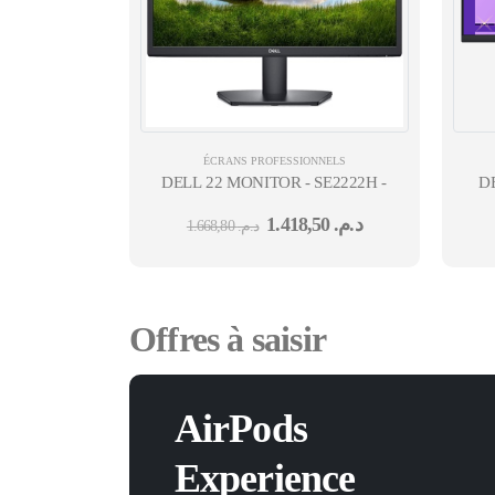
ÉCRANS PROFESSIONNELS
DELL 22 MONITOR - SE2222H - 54.5 CM (21.6"
D
1.418,50
د.م.
1.668,80
د.م.
Offres à saisir
AirPods
Experience