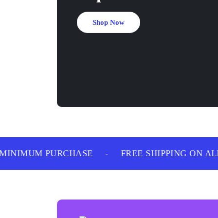
Shop Now
INIMUM PURCHASE
-
FREE SHIPPING ON ALL