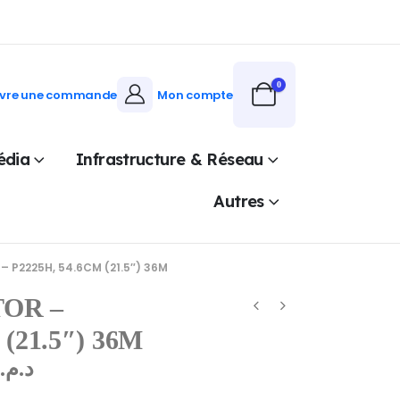
0
ivre une commande
Mon compte
édia
Infrastructure & Réseau
Autres
– P2225H, 54.6CM (21.5″) 36M
TOR –
(21.5″) 36M
0
د.م.