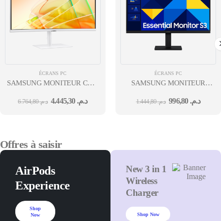
ÉCRANS PC
ÉCRANS PC
SAMSUNG MONITEUR CURVED 34"
SAMSUNG MONITEUR
RÉSOLUTION
GAMME D 24'' 100 HZ FLAT
4.445,30
د.م.
996,80
د.م.
6.764,80
د.م.
1.444,80
د.م.
QHD SERIE 6 BLANC RATIO
SERIE 3 1920*1080 TPS 5MS
21:9 GARANTIE 12M
1 HDMI 12 MOIS
Offres à saisir
New 3 in 1
AirPods
Wireless
Experience
Charger
Shop
Shop Now
Now