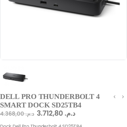
DELL PRO THUNDERBOLT 4
SMART DOCK SD25TB4
3.712,80
د.م.
4.368,00
د.م.
Dock Dell Pro Thunderbolt 4 SD25TB4.