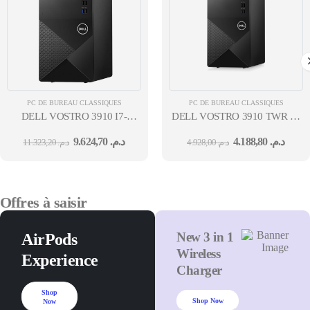
PC DE BUREAU CLASSIQUES
PC DE BUREAU CLASSIQUES
DELL VOSTRO 3910 I7-
DELL VOSTRO 3910 TWR I3-
12700 8GO 1TO HDD FREEDOS 12M
12100 8GO 256GO SSD FREED
9.624,70
د.م.
4.188,80
د.م.
11.323,20
د.م.
4.928,00
د.م.
Offres à saisir
New 3 in 1
AirPods
Wireless
Experience
Charger
Shop
Shop Now
Now