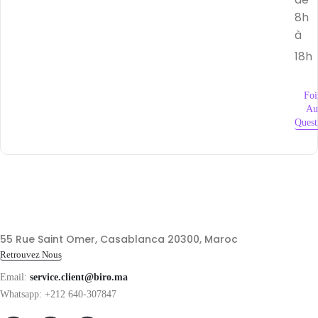
8h
à
18h
Foi
Au
Quest
55 Rue Saint Omer, Casablanca 20300, Maroc
Retrouvez Nous
Email:
service.client@biro.ma
Whatsapp: +212 640-307847