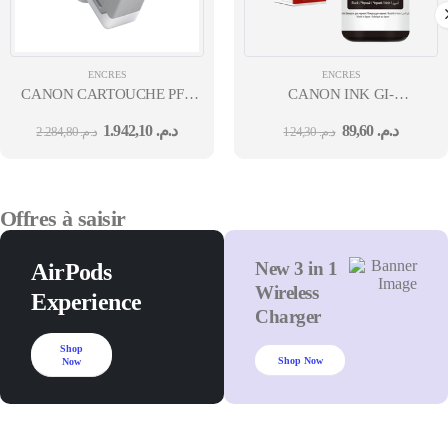
ENCRES
ENCRES
CANON CARTOUCHE PFI-
CANON INK GI-
310 BK
490 BK EMB
1.942,10
د.م.
89,60
د.م.
2.284,80
د.م.
124,30
د.م.
Offres à saisir
New 3 in 1
AirPods
Wireless
Experience
Charger
Shop
Shop Now
Now