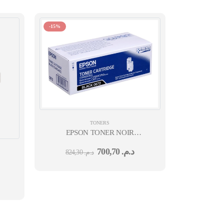
-15%
TONERS
EPSON TONER NOIR
CAPACITÉ STAND AL-
700,70
د.م.
824,30
د.م.
C1700/AL-C1750/AL-CX17/AL