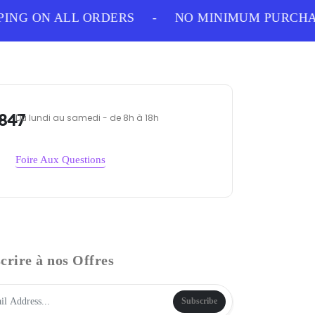
ING ON ALL ORDERS
-
NO MINIMUM PURCHAS
847
Du lundi au samedi - de 8h à 18h
Foire Aux Questions
crire à nos Offres
Subscribe