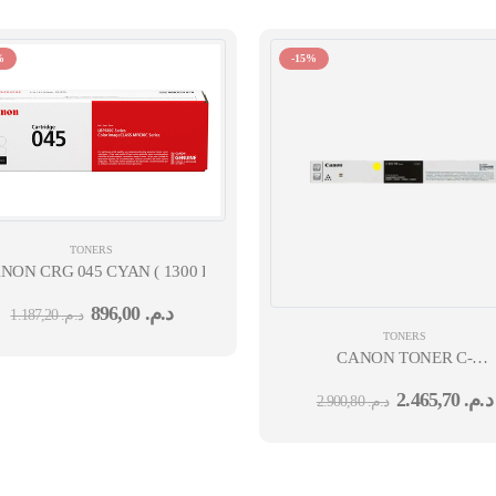
%
-15%
TONERS
NON CRG 045 CYAN ( 1300 PAGES)
896,00
د.م.
1.187,20
د.م.
TONERS
CANON TONER C-
S
EXV58 YELLOW
2.465,70
د.م.
2.900,80
د.م.