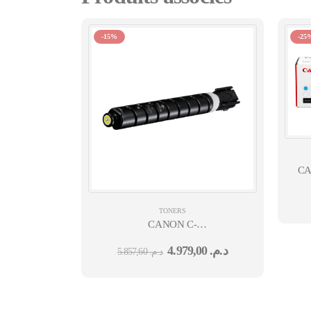
-15%
-25
CA
TONERS
CANON C-
EXV 58 TONER YELLOW- YIELD:60,000 PAGE
4.979,00
د.م.
5.857,60
د.م.