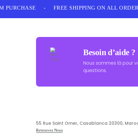
 PURCHASE
-
FREE SHIPPING ON ALL ORDERS
Besoin d’aide ?
Nous sommes là pour v
questions.
55 Rue Saint Omer, Casablanca 20300, Maro
Retrouvez Nous