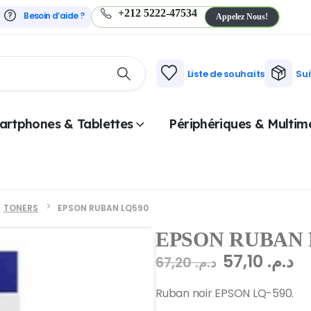
+212 5222-47534
Besoin d’aide ?
Appelez Nous!
Liste de souhaits
Su
artphones & Tablettes
Périphériques & Multim
TONERS
EPSON RUBAN LQ590
EPSON RUBAN 
57,10
د.م.
67,20
د.م.
Ruban noir EPSON LQ-590.