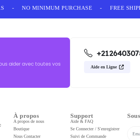
-
NO MINIMUM PURCHASE
-
FREE SHIPP
+212640307
ous aider avec toutes vos
Aide en Ligne
À propos
Support
Sous
A propos de nous
Aide & FAQ
c
Boutique
Se Connecter / S'enregistrer
Nous Contacter
Suivi de Commande