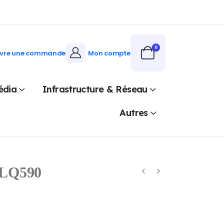
0
ivre une commande
Mon compte
édia
Infrastructure & Réseau
Autres
LQ590