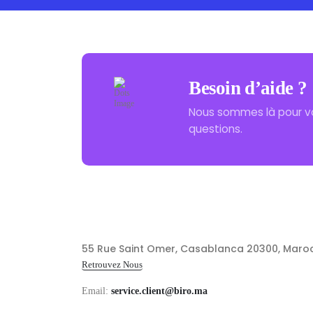
Besoin d’aide ?
Nous sommes là pour v
questions.
55 Rue Saint Omer, Casablanca 20300, Maro
Retrouvez Nous
Email:
service.client@biro.ma