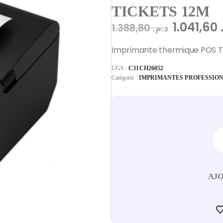
TICKETS 12M
1.041,60
1.388,80
د.م.
Imprimante thermique POS 
UGS :
C31CH26052
Catégorie :
IMPRIMANTES PROFESSIO
AJO