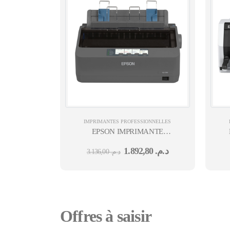
IMPRIMANTES PROFESSIONNELLES
EPSON IMPRIMANTE
MATRICIELLE LQ-350
69
1.892,80
د.م.
3.136,00
د.م.
X1
Offres à saisir