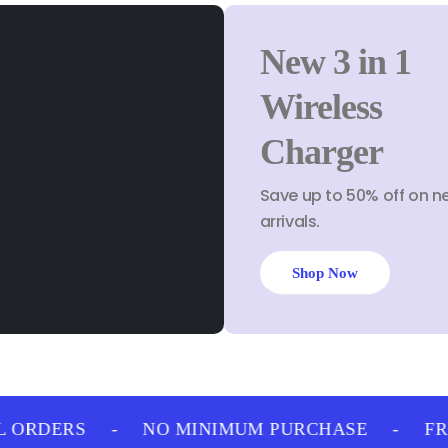
New 3 in 1
Wireless
Charger
Save up to 50% off on n
arrivals.
Shop Now
 ORDERS
-
NO MINIMUM PURCHASE
-
FRE