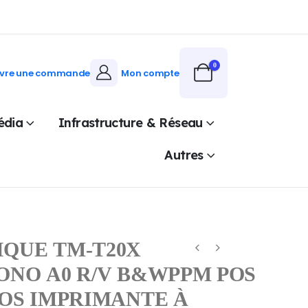
0
ivre une commande
Mon compte
édia
Infrastructure & Réseau
Autres
QUE TM-T20X
ONO A0 R/V B&WPPM POS
POS IMPRIMANTE À