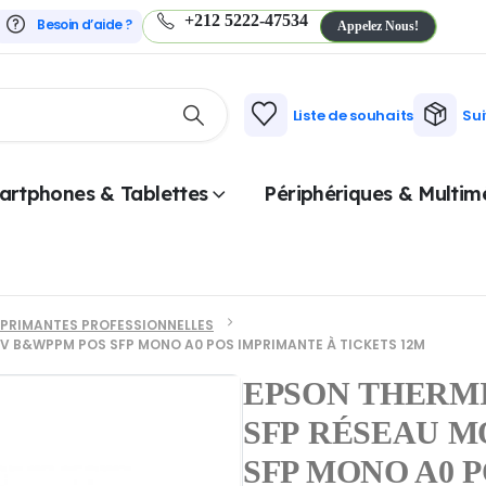
+212 5222-47534
Besoin d’aide ?
Appelez Nous!
Liste de souhaits
Su
artphones & Tablettes
Périphériques & Multim
MPRIMANTES PROFESSIONNELLES
V B&WPPM POS SFP MONO A0 POS IMPRIMANTE À TICKETS 12M
EPSON THERMI
SFP RÉSEAU M
SFP MONO A0 