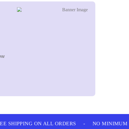
ew
E SHIPPING ON ALL ORDERS
-
NO MINIMUM P