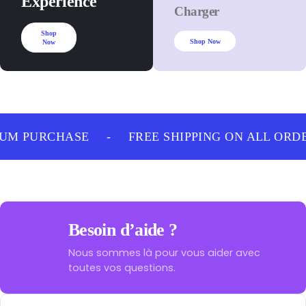
Experience
Charger
Shop
Shop Now
Now
UM PURCHASE
-
FREE SHIPPING ON ALL ORD
Besoin d’aide ?
Nous sommes là pour vous aider avec
toutes vos questions.