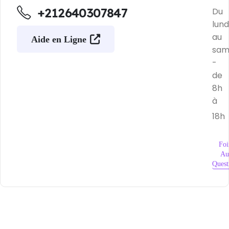
+212640307847
Du
lund
au
Aide en Ligne
sam
-
de
8h
à
18h
Foi
Au
Quest