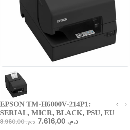
EPSON TM-H6000V-214P1:
SERIAL, MICR, BLACK, PSU, EU
7.616,00
د.م.
8.960,00
د.م.