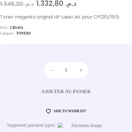
1.332,80
د.م.
1.346,20
د.م.
Toner magenta original HP LaserJet pour CP1215/1515.
UGS :
CB543A
Catégorie :
TONERS
AJOUTER AU PANIER
ADD TO WISHLIST
Supported payment types: