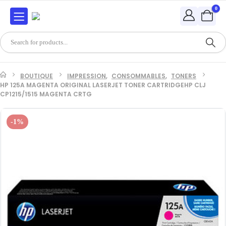
0
BOUTIQUE
IMPRESSION
,
CONSOMMABLES
,
TONERS
HP 125A MAGENTA ORIGINAL LASERJET TONER CARTRIDGEHP CLJ
CP1215/1515 MAGENTA CRTG
-1%