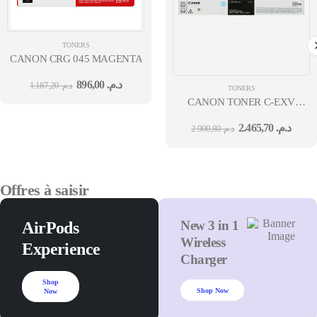
TONERS
CANON CRG 045 MAGENTA ( 1300 PAGES)
896,00
د.م.
1.187,20
د.م.
TONERS
CANON TONER C-EXV
58 CYAN
2.465,70
د.م.
2.900,80
د.م.
Offres à saisir
New 3 in 1
AirPods
Wireless
Experience
Charger
Shop
Shop Now
Now