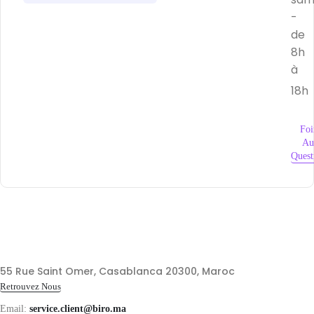
-
de
8h
à
18h
Foi
Au
Quest
55 Rue Saint Omer, Casablanca 20300, Maroc
Retrouvez Nous
Email:
service.client@biro.ma