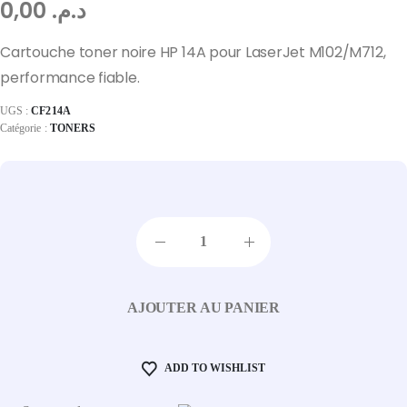
0,00
د.م.
Cartouche toner noire HP 14A pour LaserJet M102/M712,
performance fiable.
UGS :
CF214A
Catégorie :
TONERS
AJOUTER AU PANIER
ADD TO WISHLIST