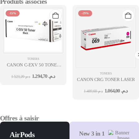
Produits associés
-15%
-29%
TONERS
CANON C-EXV 50 TONER
BLACK
TONERS
1.294,70
د.م.
1.523,20
د.م.
CANON CRG TONER LASER 0
1.064,00
د.م.
1.489,60
د.م.
Offres à saisir
New 3 in 1
AirPods