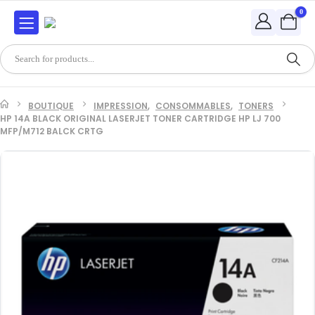
0
BOUTIQUE
IMPRESSION
,
CONSOMMABLES
,
TONERS
HP 14A BLACK ORIGINAL LASERJET TONER CARTRIDGE HP LJ 700
MFP/M712 BALCK CRTG