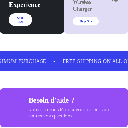
Wireless
Experience
Charger
Shop
Shop Now
Now
NIMUM PURCHASE
-
FREE SHIPPING ON ALL 
Besoin d’aide ?
Nous sommes là pour vous aider avec
toutes vos questions.