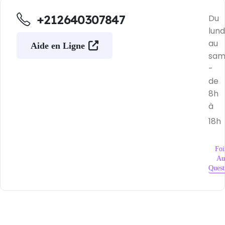
+212640307847
Du
lund
au
Aide en Ligne
sam
-
de
8h
à
18h
Foi
Au
Quest