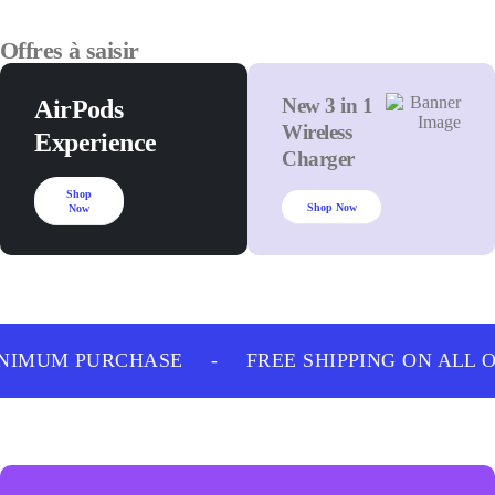
Offres à saisir
New 3 in 1
AirPods
Wireless
Experience
Charger
Shop
Shop Now
Now
NIMUM PURCHASE
-
FREE SHIPPING ON ALL 