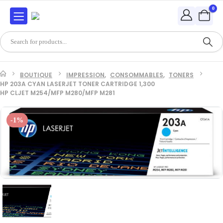
0
BOUTIQUE
IMPRESSION
,
CONSOMMABLES
,
TONERS
HP 203A CYAN LASERJET TONER CARTRIDGE 1,300
HP CLJET M254/MFP M280/MFP M281
-1%