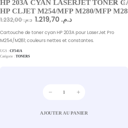
HP 203A CYAN LASERJET TONER CA
HP CLJET M254/MFP M280/MFP M28
1.219,70
د.م.
1.232,00
د.م.
Cartouche de toner cyan HP 203A pour LaserJet Pro
M254/M281; couleurs nettes et constantes.
UGS :
CF541A
Catégorie :
TONERS
AJOUTER AU PANIER