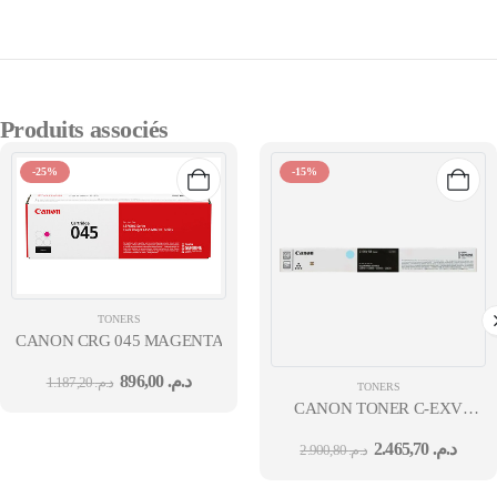
Produits associés
-25%
-15%
TONERS
CANON CRG 045 MAGENTA ( 1300 PAGES)
896,00
د.م.
1.187,20
د.م.
TONERS
CANON TONER C-EXV
58 CYAN
2.465,70
د.م.
2.900,80
د.م.