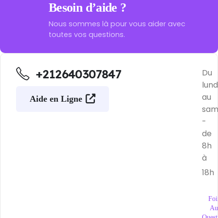
Besoin d’aide ?
Nous sommes là pour vous aider avec
toutes vos questions.
+212640307847
Du
lund
au
Aide en Ligne
sam
-
de
8h
à
18h
Foi
Au
Quest