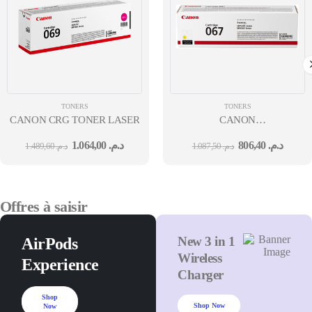
TONERS
TONERS
CANON CRG TONER LASER 069 MAGENTA 3MOIS
CANON
CS CARTRIDGE 067 YELLOW
1.064,00
د.م.
806,40
د.م.
1.489,60
د.م.
1.087,50
د.م.
Offres à saisir
New 3 in 1
AirPods
Wireless
Experience
Charger
Shop
Shop Now
Now