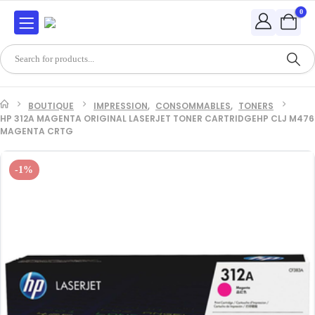
0
BOUTIQUE
IMPRESSION
,
CONSOMMABLES
,
TONERS
HP 312A MAGENTA ORIGINAL LASERJET TONER CARTRIDGEHP CLJ M476
MAGENTA CRTG
-1%