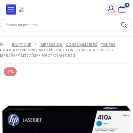
0
BOUTIQUE
IMPRESSION
,
CONSOMMABLES
,
TONERS
HP 410A CYAN ORIGINAL LASERJET TONER CARTRIDGEHP CLJ
M452/MFP M377/MFP M477 CYAN CRTG
-1%