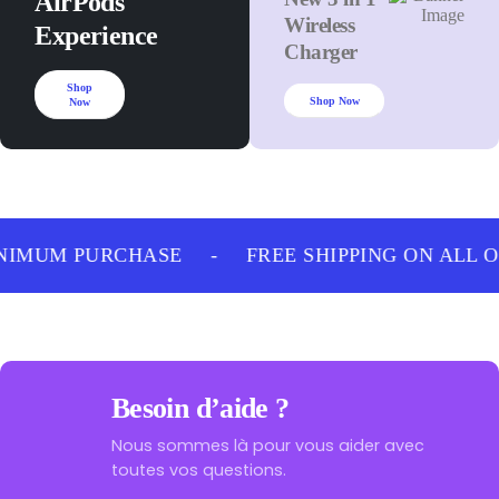
AirPods
Wireless
Experience
Charger
Shop
Shop Now
Now
NIMUM PURCHASE
-
FREE SHIPPING ON ALL 
Besoin d’aide ?
Nous sommes là pour vous aider avec
toutes vos questions.