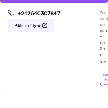
+212640307847
Du
lund
au
Aide en Ligne
sam
-
de
8h
à
18h
Foi
Au
Quest