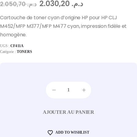
2.030,20
د.م.
2.050,70
د.م.
Cartouche de toner cyan d’origine HP pour HP CLJ
M452/MFP M377/MFP M477 cyan, impression fidèle et
homogène.
UGS :
CF411A
Catégorie :
TONERS
AJOUTER AU PANIER
ADD TO WISHLIST