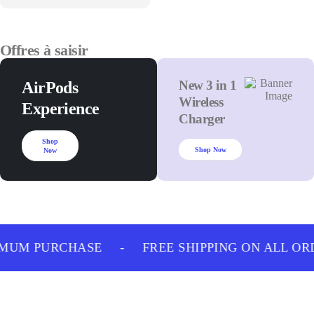
Offres à saisir
New 3 in 1
AirPods
Wireless
Experience
Charger
Shop
Shop Now
Now
IMUM PURCHASE
-
FREE SHIPPING ON ALL OR