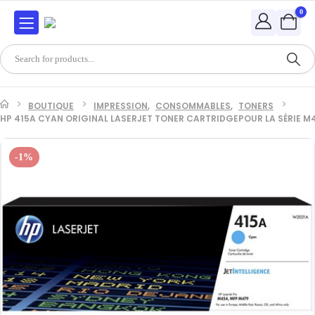
0
BOUTIQUE
IMPRESSION
,
CONSOMMABLES
,
TONERS
HP 415A CYAN ORIGINAL LASERJET TONER CARTRIDGEPOUR LA SÉRIE M
-1%