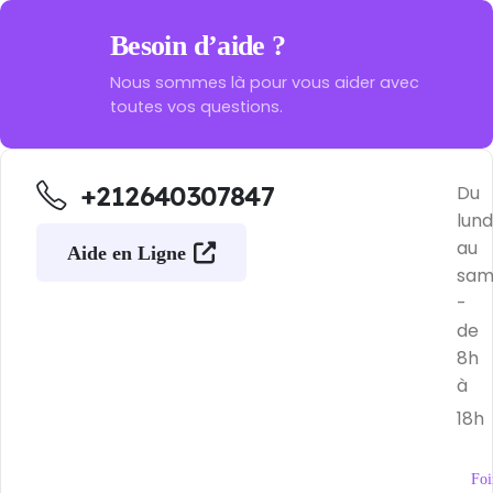
Besoin d’aide ?
Nous sommes là pour vous aider avec
toutes vos questions.
+212640307847
Du
lund
au
Aide en Ligne
sam
-
de
8h
à
18h
Foi