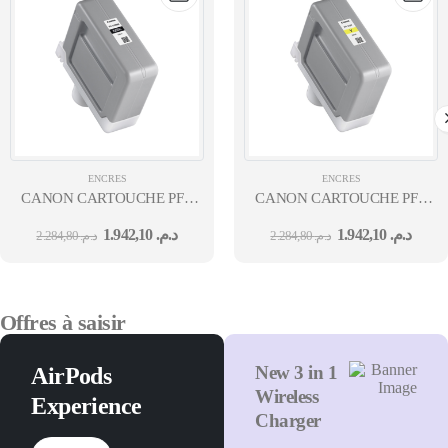
ENCRES
ENCRES
CANON CARTOUCHE PFI-
CANON CARTOUCHE PFI-
310 MBK
310 Y
1.942,10
د.م.
1.942,10
د.م.
2.284,80
د.م.
2.284,80
د.م.
Offres à saisir
New 3 in 1
AirPods
Wireless
Experience
Charger