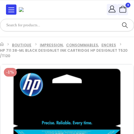
0
BOUTIQUE
IMPRESSION
,
CONSOMMABLES
,
ENCRES
HP 711 38-ML BLACK DESIGNJET INK CARTRIDGE HP DESIGNJET T520
/T120
-1%