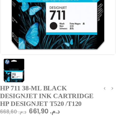
HP 711 38-ML BLACK
DESIGNJET INK CARTRIDGE
HP DESIGNJET T520 /T120
661,90
د.م.
668,60
د.م.