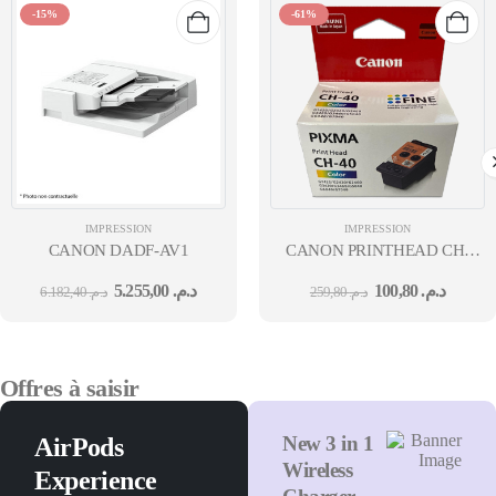
-15%
-61%
IMPRESSION
IMPRESSION
CANON DADF-AV1
CANON PRINTHEAD CH-
40 COLOR EMB : G2420, G342
5.255,00
د.م.
100,80
د.م.
6.182,40
د.م.
259,80
د.م.
Offres à saisir
New 3 in 1
AirPods
Wireless
Experience