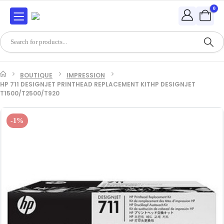
0
BOUTIQUE
IMPRESSION
HP 711 DESIGNJET PRINTHEAD REPLACEMENT KITHP DESIGNJET
T1500/T2500/T920
-1%