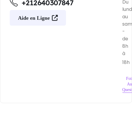
+212640307847
Du
lund
au
Aide en Ligne
sam
-
de
8h
à
18h
Foi
Au
Quest