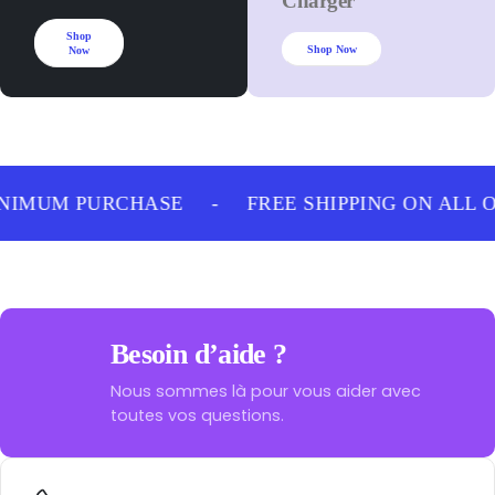
Charger
Shop
Shop Now
Now
NIMUM PURCHASE
-
FREE SHIPPING ON ALL 
Besoin d’aide ?
Nous sommes là pour vous aider avec
toutes vos questions.