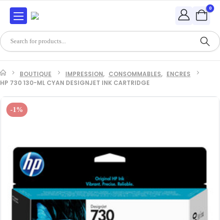
0
BOUTIQUE
IMPRESSION
,
CONSOMMABLES
,
ENCRES
HP 730 130-ML CYAN DESIGNJET INK CARTRIDGE
-1%