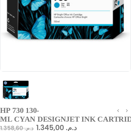
HP 730 130-
ML CYAN DESIGNJET INK CARTRI
1.345,00
د.م.
1.358,60
د.م.