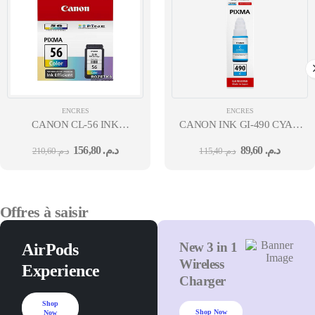
ENCRES
ENCRES
CANON CL-56 INK
CANON INK GI-490 CYAN
EFFICIENT COLOR
EMB
156,80
د.م.
89,60
د.م.
210,60
د.م.
115,40
د.م.
Offres à saisir
New 3 in 1
AirPods
Wireless
Experience
Charger
Shop
Shop Now
Now