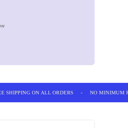
ew
 SHIPPING ON ALL ORDERS
-
NO MINIMUM PU