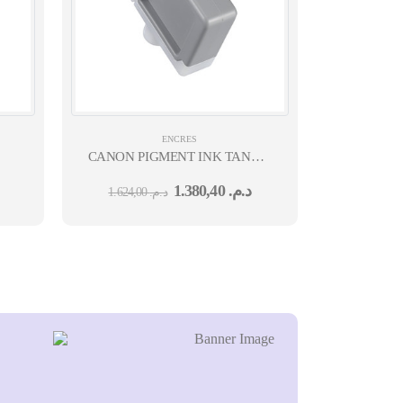
ENCRES
CANON PIGMENT INK TANK PFI-
1100 MATTE BLACK
1.380,40
د.م.
1.624,00
د.م.