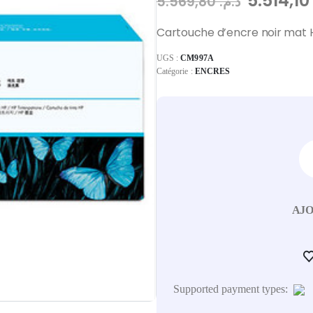
5.514,
5.569,80
د.م.
Cartouche d’encre noir mat 
UGS :
CM997A
Catégorie :
ENCRES
AJO
Supported payment types: