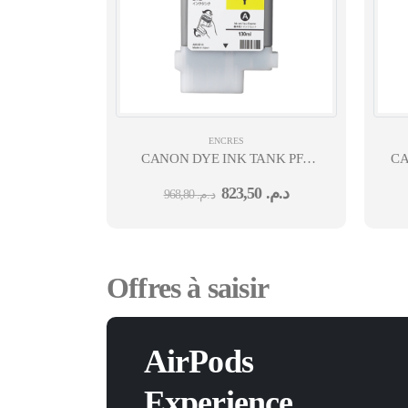
ENCRES
CANON DYE INK TANK PFI-
CA
102 YELLOW
823,50
د.م.
968,80
د.م.
Offres à saisir
AirPods
Experience