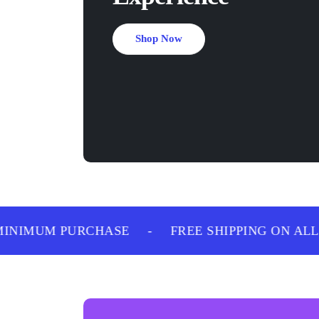
Shop Now
NIMUM PURCHASE
-
FREE SHIPPING ON ALL 