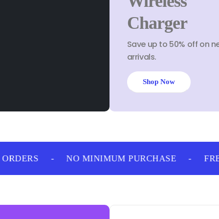
Wireless
Charger
Save up to 50% off on n
arrivals.
Shop Now
ORDERS
-
NO MINIMUM PURCHASE
-
FREE