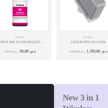
ENCRES
ENCRES
NON INK GI-490 MAGENTA
CANON PFI-110 CYAN
EMB
98,00
د.م.
1.209,00
د.م.
115,40
د.م.
1.422,40
د.م.
New 3 in 1