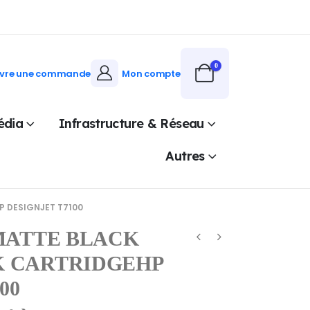
0
ivre une commande
Mon compte
édia
Infrastructure & Réseau
Autres
P DESIGNJET T7100
 MATTE BLACK
K CARTRIDGEHP
00