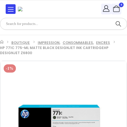
0
BOUTIQUE
IMPRESSION
,
CONSOMMABLES
,
ENCRES
HP 771C 775-ML MATTE BLACK DESIGNJET INK CARTRIDGEHP
DESIGNJET Z6800
-1%