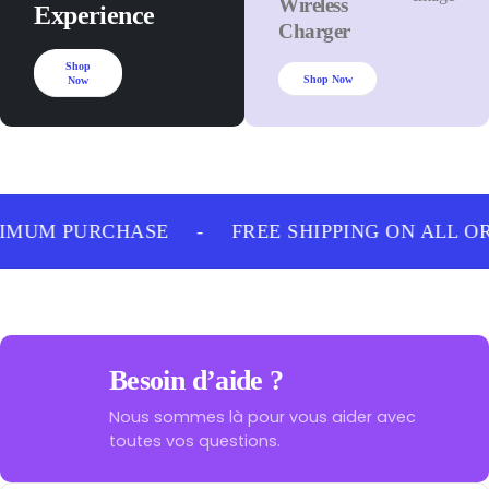
Wireless
Experience
Charger
Shop
Shop Now
Now
IMUM PURCHASE
-
FREE SHIPPING ON ALL O
Besoin d’aide ?
Nous sommes là pour vous aider avec
toutes vos questions.