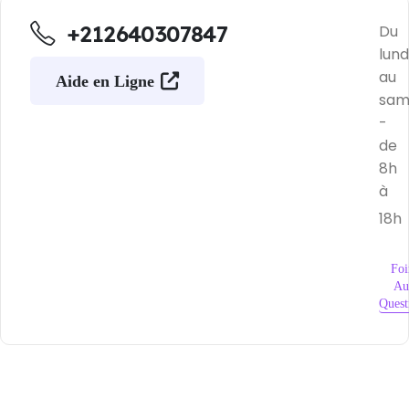
+212640307847
Du
lund
au
Aide en Ligne
sam
-
de
8h
à
18h
Foi
Au
Quest