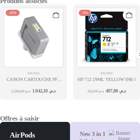
Produits associés
-15%
-1%
ENCRES
ENCRES
CANON CARTOUCHE PFI-
HP 712 29ML YELLOW INK CA
310 Y
1.942,10
د.م.
497,80
د.م.
2.284,80
د.م.
502,90
د.م.
Offres à saisir
New 3 in 1
AirPods