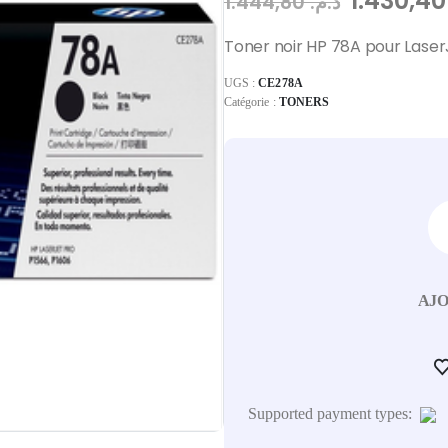
1.
1.444,80
د.م.
Toner noir HP 78A pour LaserJ
UGS :
CE278A
Catégorie :
TONERS
AJO
Supported payment types: