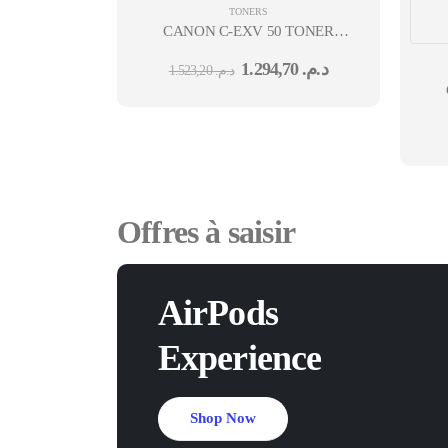
TONERS
CANON C-EXV 50 TONER
BLACK
1.294,70
د.م.
1.523,20
د.م.
C
Offres à saisir
AirPods
Experience
Shop Now