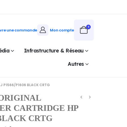
0
ivre une commande
Mon compte
édia
Infrastructure & Réseau
Autres
LJ P1566/P1606 BLACK CRTG
 ORIGINAL
ER CARTRIDGE HP
6 BLACK CRTG