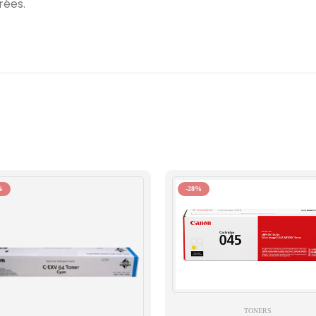
rées.
%
-28%
TONERS