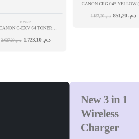
CANON CRG 045 YELLOW ( 
851,20
د.م.
1.187,20
د.م.
TONERS
CANON C-EXV 64 TONER
YAN (YIELD: 25,500 PAGES)
1.723,10
د.م.
2.027,20
د.م.
New 3 in 1
Wireless
Charger