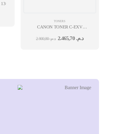
1300 PAGES)
TONERS
CANON TONER C-EXV
58 CYAN
2.465,70
د.م.
2.900,80
د.م.