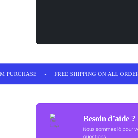
 PURCHASE
-
FREE SHIPPING ON ALL ORDERS
Besoin d’aide ?
Nous sommes là pour v
questions.