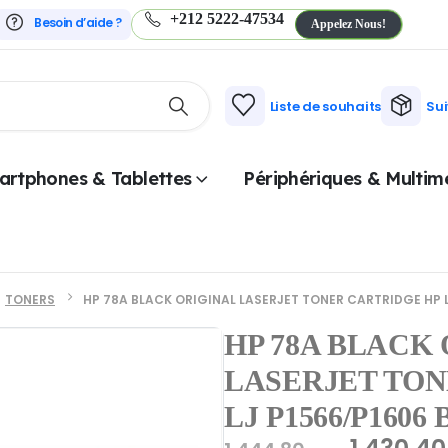
+212 5222-47534
Besoin d’aide ?
Appelez Nous!
Liste de souhaits
Su
artphones & Tablettes
Périphériques & Multim
TONERS
HP 78A BLACK ORIGINAL LASERJET TONER CARTRIDGE HP 
HP 78A BLACK
LASERJET TON
LJ P1566/P160