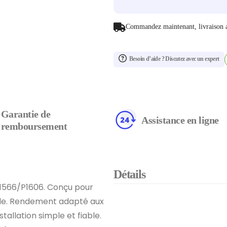
Commandez maintenant, livraison 
Besoin d’aide ? Discutez avec un expert
Garantie de
Assistance en ligne
remboursement
Détails
P1566/P1606. Conçu pour
idèle. Rendement adapté aux
nstallation simple et fiable.