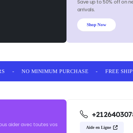
Save up to 50% off on n
arrivals.
Shop Now
-
NO MINIMUM PURCHASE
-
FREE SHIPP
+212640307
ous aider avec toutes vos
Aide en Ligne