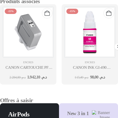
Produits associés
-15%
-15%
ENCRES
ENCRES
CANON CARTOUCHE PFI-
CANON INK GI-490
310 BK
MAGENTA EMB
1.942,10
د.م.
98,00
د.م.
2.284,80
د.م.
115,40
د.م.
Offres à saisir
New 3 in 1
AirPods