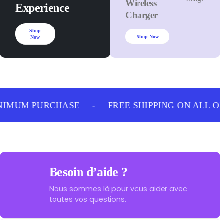
Wireless
Experience
Charger
Shop
Shop Now
Now
NIMUM PURCHASE
-
FREE SHIPPING ON ALL 
Besoin d’aide ?
Nous sommes là pour vous aider avec
toutes vos questions.