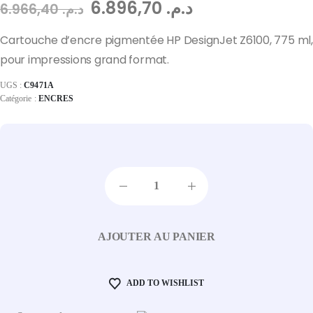
6.896,70
د.م.
6.966,40
د.م.
Cartouche d’encre pigmentée HP DesignJet Z6100, 775 ml,
pour impressions grand format.
UGS :
C9471A
Catégorie :
ENCRES
AJOUTER AU PANIER
ADD TO WISHLIST