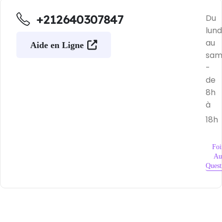
+212640307847
Du
lund
au
Aide en Ligne
sam
-
de
8h
à
18h
Foi
Au
Quest