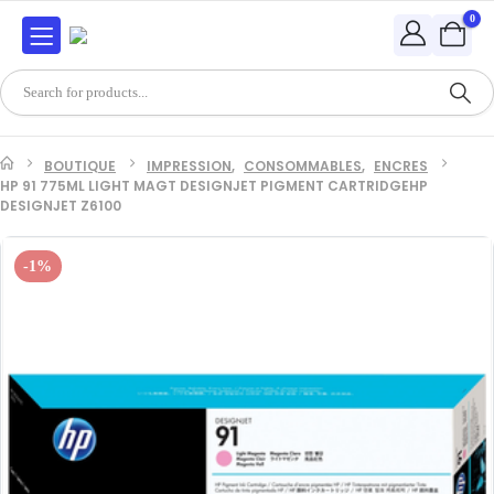
0
BOUTIQUE
IMPRESSION
,
CONSOMMABLES
,
ENCRES
HP 91 775ML LIGHT MAGT DESIGNJET PIGMENT CARTRIDGEHP
DESIGNJET Z6100
-1%