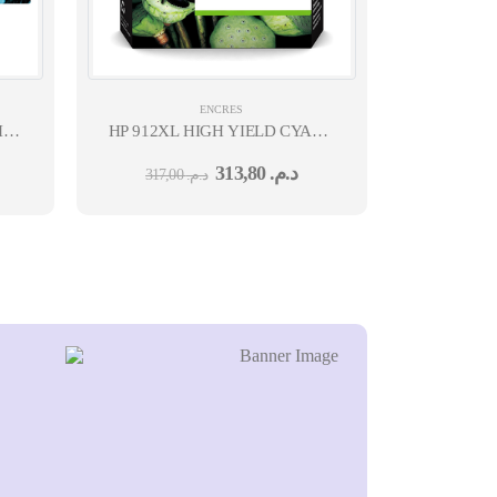
ENCRES
IC
HP 912XL HIGH YIELD CYAN ORIGINAL INK CARTR
POUR OJ 8023
313,80
د.م.
317,00
د.م.
T