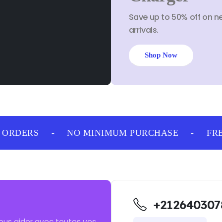
Save up to 50% off on n
arrivals.
Shop Now
ORDERS
-
NO MINIMUM PURCHASE
-
FREE
+212640307
ous aider avec toutes vos