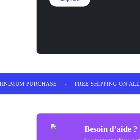
NIMUM PURCHASE
-
FREE SHIPPING ON ALL 
Besoin d’aide ?
Nous sommes là pour v