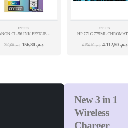
ENCRES
ENCRES
NON CL-56 INK EFFICIENT
HP 771C 775ML CHROMAT
COLOR
RED DESIGNJET INK
156,80
د.م.
4.112,50
د.م.
210,60
د.م.
4.154,10
د.م.
CARTRIDGHP DESIGNJE
Z6800
New 3 in 1
Wireless
Charger