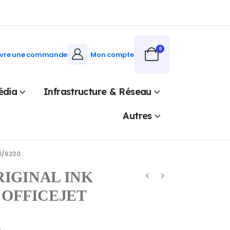
0
ivre une commande
Mon compte
édia
Infrastructure & Réseau
Autres
0/6230
RIGINAL INK
OFFICEJET