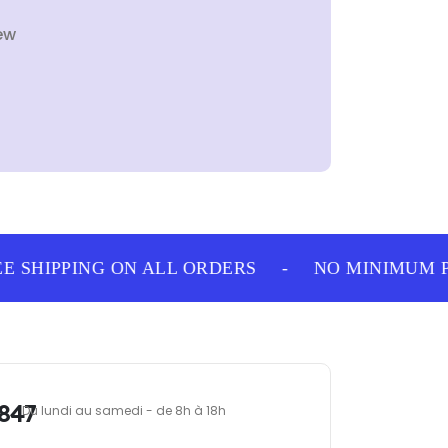
ew
 SHIPPING ON ALL ORDERS
-
NO MINIMUM PU
847
Du lundi au samedi - de 8h à 18h