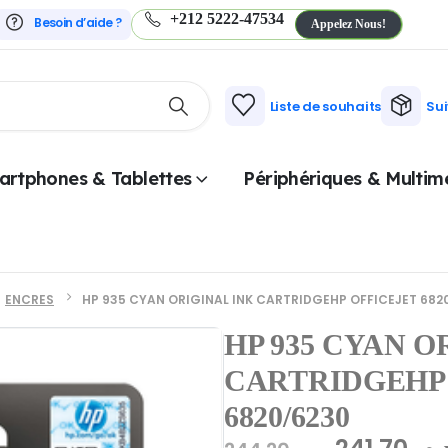
+212 5222-47534
Besoin d’aide ?
Appelez Nous!
Liste de souhaits
Su
artphones & Tablettes
Périphériques & Multim
ENCRES
HP 935 CYAN ORIGINAL INK CARTRIDGEHP OFFICEJET 682
HP 935 CYAN O
CARTRIDGEHP 
6820/6230