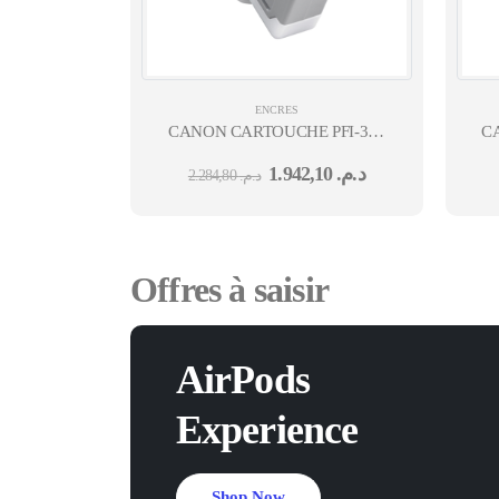
ENCRES
CANON CARTOUCHE PFI-310
CA
MAGENTA
1.942,10
د.م.
2.284,80
د.م.
Offres à saisir
AirPods
Experience
Shop Now