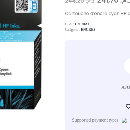
241,70
د.م
244,20
د.م.
Cartouche d’encre cyan HP d’
UGS :
C2P20AE
Catégorie :
ENCRES
AJO
Supported payment types: