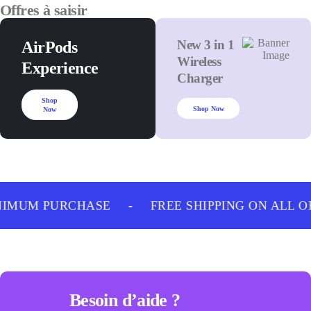
Offres à saisir
New 3 in 1
AirPods
Wireless
Experience
Charger
Shop
Shop Now
Now
NIMUM PURCHASE
-
FREE SHIPPING ON ALL O
Besoin d’aide ?