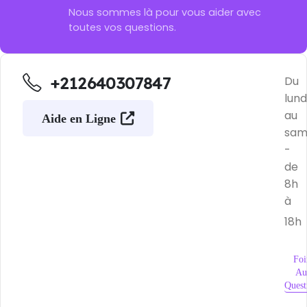
Nous sommes là pour vous aider avec
toutes vos questions.
+212640307847
Du
lund
au
Aide en Ligne
sam
-
de
8h
à
18h
Foi
Au
Quest