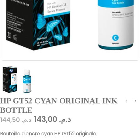
HP GT52 CYAN ORIGINAL INK
BOTTLE
143,00
د.م.
144,50
د.م.
Bouteille d’encre cyan HP GT52 originale.