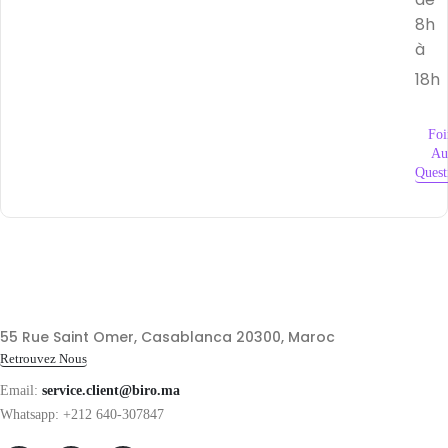
8h
à
18h
Foi
Au
Quest
55 Rue Saint Omer, Casablanca 20300, Maroc
Retrouvez Nous
Email:
service.client@biro.ma
Whatsapp: +212 640-307847