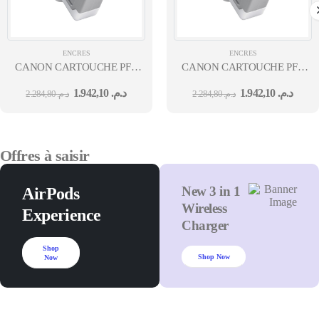
ENCRES
ENCRES
CANON CARTOUCHE PFI-
CANON CARTOUCHE PFI-
310 MBK
310 Y
1.942,10
د.م.
1.942,10
د.م.
2.284,80
د.م.
2.284,80
د.م.
Offres à saisir
New 3 in 1
AirPods
Wireless
Experience
Charger
Shop
Shop Now
Now