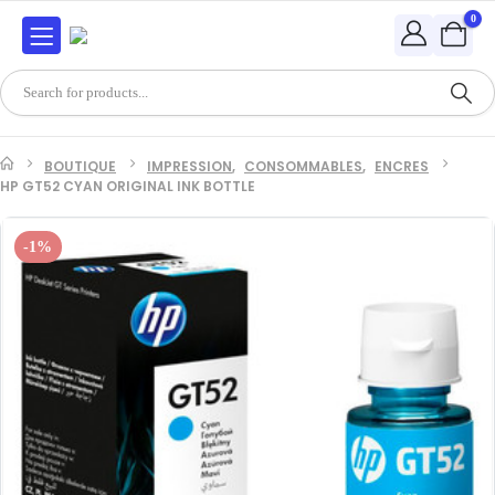
0
BOUTIQUE
IMPRESSION
,
CONSOMMABLES
,
ENCRES
HP GT52 CYAN ORIGINAL INK BOTTLE
-1%