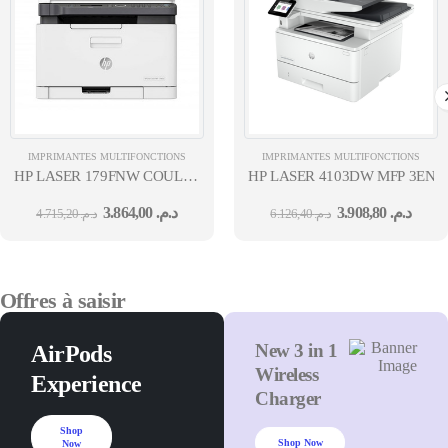
IMPRIMANTES MULTIFONCTIONS
IMPRIMANTES MULTIFONCTIONS
HP LASER 179FNW COULEUR MFP 4EN1 A4 RÉSEAU WIFI
HP LASER 4103DW MFP 3EN1
PPM B&W 18 PPM COL 4
3.864,00
د.م.
3.908,80
د.م.
4.715,20
د.م.
6.126,40
د.م.
Offres à saisir
New 3 in 1
AirPods
Wireless
Experience
Charger
Shop
Shop Now
Now