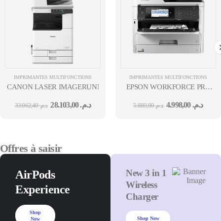
IMPRIMANTES MULTIFONCTIONS
IMPRIMANTES MULTIFONCTIONS
CANON LASER IMAGERUNNER 2930I MFP 3EN1 RÉSEAU WIFI M
EPSON WORKFORCE PRO
WF-M5799DWF MFP 4EN1
28.103,00
د.م.
4.998,00
د.م.
33.062,40
د.م.
5.880,00
د.م.
RÉSEAU WIFI JET D'ENCR
MONO A4 RECTO VERSO
34 B&WPPM 34 12M
Offres à saisir
New 3 in 1
AirPods
Wireless
Experience
Charger
Shop
Shop Now
Now