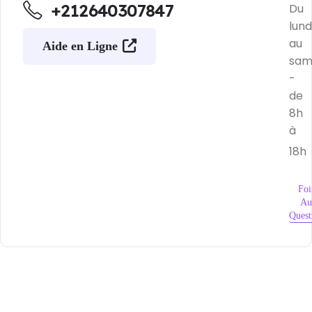
+212640307847
Du
lund
au
Aide en Ligne
sam
-
de
8h
à
18h
Foi
Au
Quest