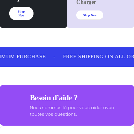
Charger
Shop
Shop Now
Now
IMUM PURCHASE
-
FREE SHIPPING ON ALL O
Besoin d’aide ?
Nous sommes là pour vous aider avec
toutes vos questions.