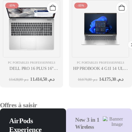
-15%
-15%
PC PORTABLES PROFESSIONNELS
PC PORTABLES PROFESSIONNELS
DELL PRO 16 PLUS 16''
HP PROBOOK 4 G1I 14 ULTRA 
PB16250 ULTRA 5-235U
255U 14'' 16GO 512GO SSD F
11.414,50
د.م.
14.175,30
د.م.
13.428,80
د.م.
16.676,80
د.م.
VPRO(R) 16 GO 512 GO SSD
UBUNTU SILVER 36 MOIS
Offres à saisir
New 3 in 1
AirPods
Wireless
Experience