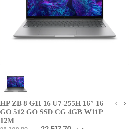
HP ZB 8 G1I 16 U7-255H 16″ 16
GO 512 GO SSD CG 4GB W11P
12M
22.517,70
د.م.