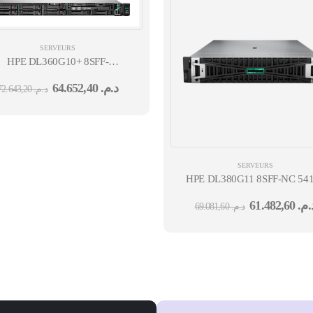
SERVEURS
HPE DL360G10+ 8SFF-
NC 4309Y 2X32G SR416IA-
64.652,40
د.م.
72.643,20
د.م.
4G 2X2.4TB 4X1GBE-
BCM5719-
P3 2X800WT BEZ TPM CMA 36M
SERVEURS
HPE DL380G11 8SFF-NC 54
2GHZ-16C 32G MR408I-O 2
61.482,60
د.م
69.081,60
د.م.
10G-BCM57416-BASET T
4FAN 1000W 36M