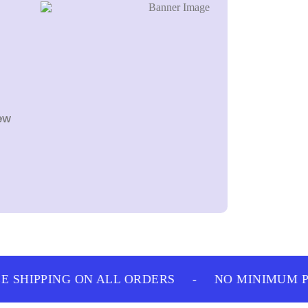
ew
 SHIPPING ON ALL ORDERS
-
NO MINIMUM P