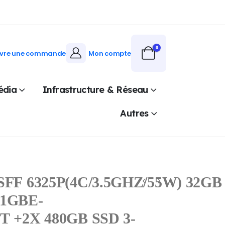
0
ivre une commande
Mon compte
édia
Infrastructure & Réseau
Autres
FF 6325P(4C/3.5GHZ/55W) 32GB
1GBE-
 +2X 480GB SSD 3-