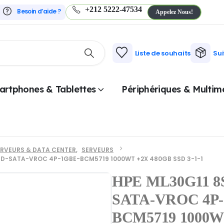
+212 5222-47534
Besoin d’aide ?
Appelez Nous!
Liste de souhaits
Su
artphones & Tablettes
Périphériques & Multim
ERVEURS & DATA CENTER
,
SERVEURS
ID-SATA-VROC 4P-1GBE-BCM5719 1000WT +2X 480GB SSD 3-1-1
HPE ML30G11 8S
SATA-VROC 4P-
BCM5719 1000WT