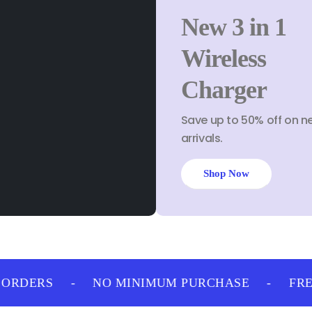
New 3 in 1
Wireless
Charger
Save up to 50% off on n
arrivals.
Shop Now
ORDERS
-
NO MINIMUM PURCHASE
-
FREE