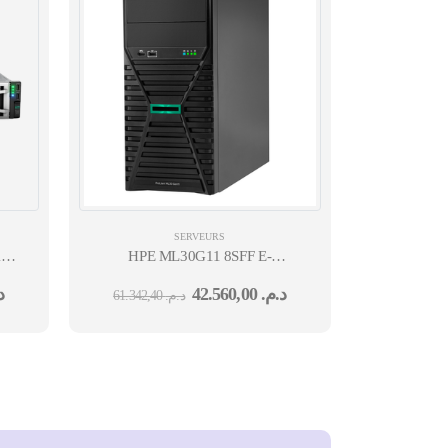
SERVEURS
16S
HPE ML30G11 8SFF E-
P-
2434 3.4G 4C 32GB RAID-
.
42.560,00
د.م.
61.342,40
د.م.
PM
SATA-VROC 4P-1GBE-
BCM5719 800WTI + 2X 480GB SSD 3-
1-1 12M