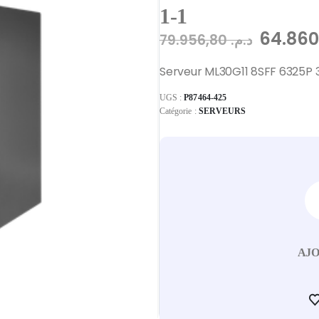
1-1
79.956,80
د.م.
Serveur ML30G11 8SFF 6325P 
UGS :
P87464-425
Catégorie :
SERVEURS
AJO