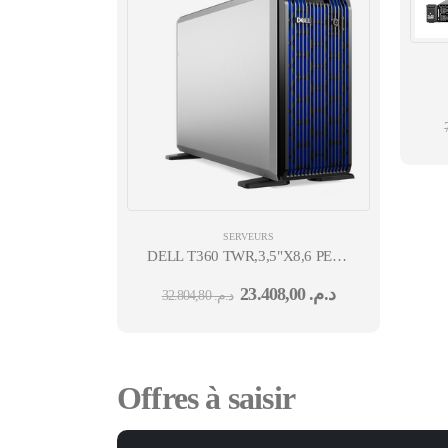
OC
SERVEURS
DELL T360 TWR,3,5"X8,6 PERF
6315P,1X16G,1X2T, IDRAC
23.408,00
د.م.
32.804,80
د.م.
EISE,1X700W,PERC H355,5720
2X1GB
Offres à saisir