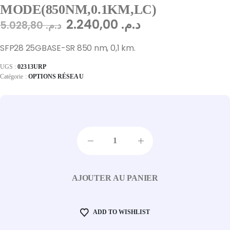
MODE(850NM,0.1KM,LC)
2.240,00
د.م.
5.028,80
د.م.
SFP28 25GBASE-SR 850 nm, 0,1 km.
UGS :
02313URP
Catégorie :
OPTIONS RÉSEAU
AJOUTER AU PANIER
ADD TO WISHLIST