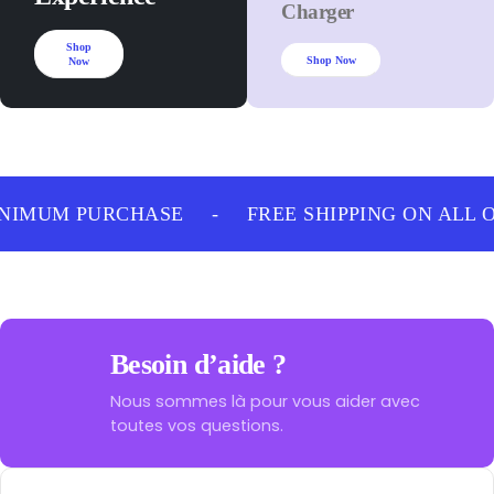
Charger
Shop
Shop Now
Now
NIMUM PURCHASE
-
FREE SHIPPING ON ALL 
Besoin d’aide ?
Nous sommes là pour vous aider avec
toutes vos questions.