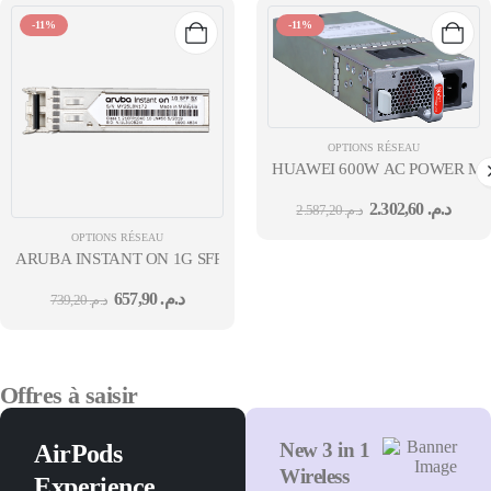
-11%
-11%
OPTIONS RÉSEAU
HUAWEI 600W AC POWER MO
2.302,60
د.م.
2.587,20
د.م.
OPTIONS RÉSEAU
ARUBA INSTANT ON 1G SFP LC SX 500M MMF TRANSCEIVER 36
657,90
د.م.
739,20
د.م.
Offres à saisir
New 3 in 1
AirPods
Wireless
Experience