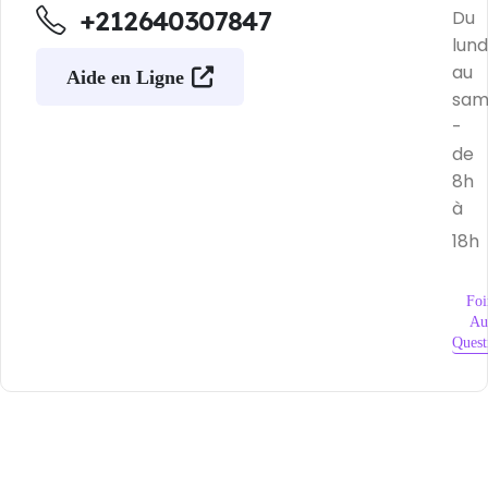
+212640307847
Du
lund
au
Aide en Ligne
sam
-
de
8h
à
18h
Foi
Au
Quest