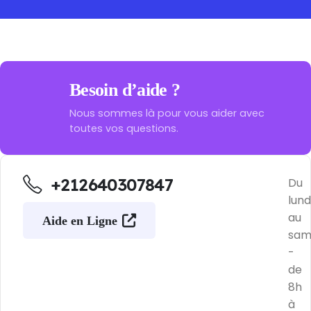
Besoin d’aide ?
Nous sommes là pour vous aider avec
toutes vos questions.
+212640307847
Du
lund
au
Aide en Ligne
sam
-
de
8h
à