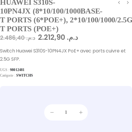
HUAWEI S310S-
10PN4JX (8*10/100/1000BASE-
T PORTS (6*POE+), 2*10/100/1000/2.5
T PORTS (POE+)
2.212,90
د.م.
2.486,40
د.م.
Switch Huawei S310S-10PN4JX PoE+ avec ports cuivre et
2.5G SFP.
UGS :
98012481
Catégorie :
SWITCHS