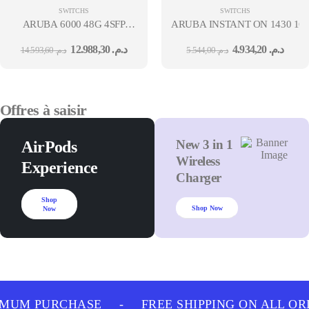
SWITCHS
SWITCHS
ARUBA 6000 48G 4SFP
ARUBA INSTANT ON 1430 16
SWITCH 36M
12.988,30
د.م.
4.934,20
د.م.
14.593,60
د.م.
5.544,00
د.م.
Offres à saisir
New 3 in 1
AirPods
Wireless
Experience
Charger
Shop
Shop Now
Now
IMUM PURCHASE
-
FREE SHIPPING ON ALL OR