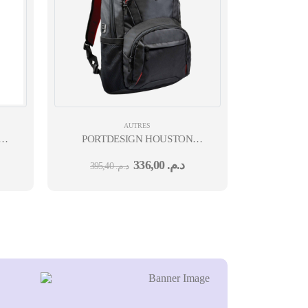
AUTRES
I-
 MOUSE - OFF WHITE - BT - N/A - EMEA28I-
PORTDESIGN HOUSTON
BACK PACK 15,6 POUCES
336,00
د.م.
395,40
د.م.