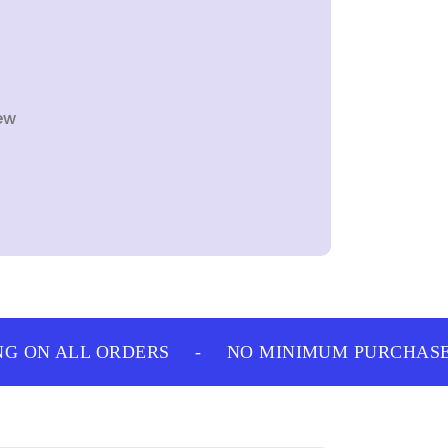
ew
G ON ALL ORDERS
-
NO MINIMUM PURCHASE