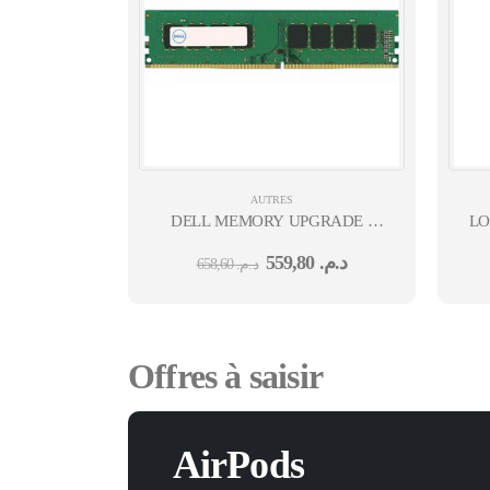
AUTRES
DELL MEMORY UPGRADE -
LO
4GB - 1RX16 DDR4 UDIMM
559,80
د.م.
658,60
د.م.
2666MHZ OPTIPLEX3080
MT/SSF
Offres à saisir
AirPods