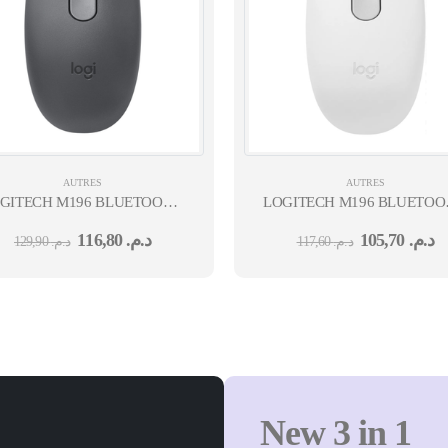
AUTRES
AUTRES
GITECH M196 BLUETOOTH MOUSE - GRAPHITE - BT - N/A - EMEA28
LOGITECH M196 BLUETOOTH
935
935 12M
116,80
د.م.
105,70
د.م.
129,90
د.م.
117,60
د.م.
New 3 in 1