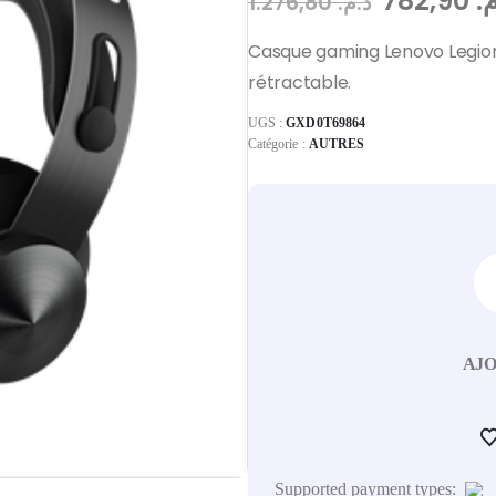
782,90
م
1.276,80
د.م.
Casque gaming Lenovo Legion
rétractable.
UGS :
GXD0T69864
Catégorie :
AUTRES
AJO
Supported payment types: