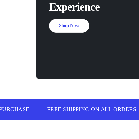
Experience
Shop Now
URCHASE
-
FREE SHIPPING ON ALL ORDERS