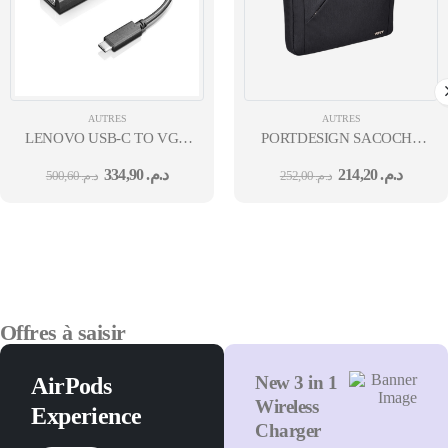
AUTRES
AUTRES
LENOVO USB-C TO VGA
PORTDESIGN SACOCHE
ADAPTER-ROW
SYDNEY TL ECO 15,6" BK
334,90
د.م.
214,20
د.م.
500,60
د.م.
252,00
د.م.
Offres à saisir
New 3 in 1
AirPods
Wireless
Experience
Charger