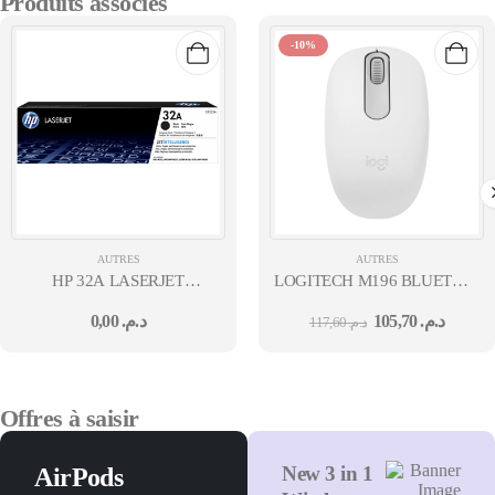
Produits associés
-10%
AUTRES
AUTRES
HP 32A LASERJET
LOGITECH M196 BLUETOOTH M
IMAGING DRUM
935 12M
0,00
د.م.
105,70
د.م.
117,60
د.م.
M203/M227
Offres à saisir
New 3 in 1
AirPods