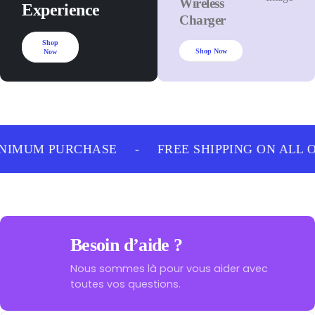
Wireless
Experience
Charger
Shop
Shop Now
Now
NIMUM PURCHASE
-
FREE SHIPPING ON ALL 
Besoin d’aide ?
Nous sommes là pour vous aider avec
toutes vos questions.