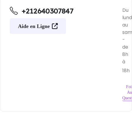
+212640307847
Du
lund
au
Aide en Ligne
sam
-
de
8h
à
18h
Foi
Au
Quest