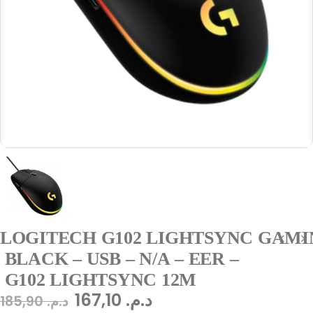
LOGITECH G102 LIGHTSYNC GAMI
BLACK – USB – N/A – EER –
G102 LIGHTSYNC 12M
167,10
د.م.
185,90
د.م.