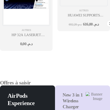
AUTRES
HUAWEI SUPPORTS
MURAL POUR IDEAHUB
616,00
د.م.
692,20
د.م.
AUTRES
HP 32A LASERJET
IMAGING DRUM
0,00
د.م.
M203/M227
Offres à saisir
New 3 in 1
AirPods
Wireless
Experience
Charger