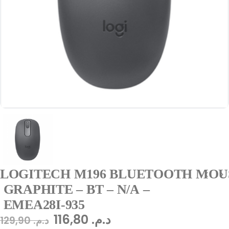
LOGITECH M196 BLUETOOTH MOU
GRAPHITE – BT – N/A –
EMEA28I-935
116,80
د.م.
129,90
د.م.