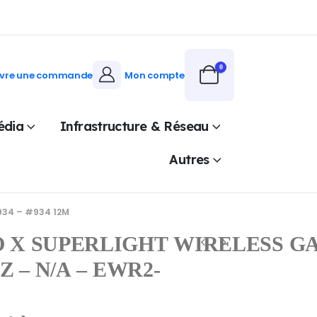
0
ivre une commande
Mon compte
édia
Infrastructure & Réseau
Autres
934 – #934 12M
 X SUPERLIGHT WIRELESS G
Z – N/A – EWR2-