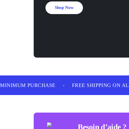
Shop Now
INIMUM PURCHASE
-
FREE SHIPPING ON ALL
Besoin d’aide ?