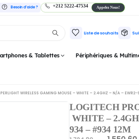
+212 5222-47534
Besoin d’aide ?
Appelez Nous!
Liste de souhaits
Su
artphones & Tablettes
Périphériques & Multim
PERLIGHT WIRELESS GAMING MOUSE – WHITE – 2.4GHZ – N/A – EWR2-
LOGITECH PRO
WHITE – 2.4GH
934 – #934 12M