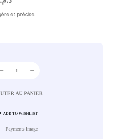
0
د.م.
gère et précise.
UTER AU PANIER
ADD TO WISHLIST