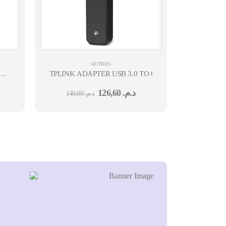
AUTRES
 MOUSE - GRAPHITE - BT - N/A - EMEA28I-
TPLINK ADAPTER USB 3.0 TO GIGABIT ETHERNET
126,60
د.م.
149,00
د.م.