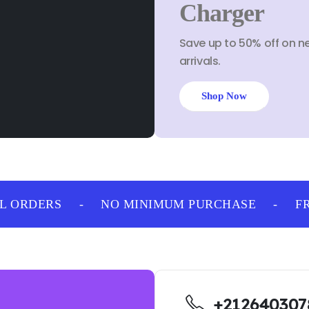
Charger
Save up to 50% off on n
arrivals.
Shop Now
 ORDERS
-
NO MINIMUM PURCHASE
-
FRE
+212640307