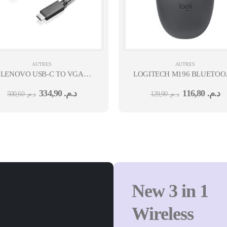
AUTRES
AUTRES
LENOVO USB-C TO VGA
LOGITECH M196 BLUETOOTH
ADAPTER-ROW
935
334,90
د.م.
116,80
د.م.
500,60
د.م.
129,90
د.م.
New 3 in 1
Wireless