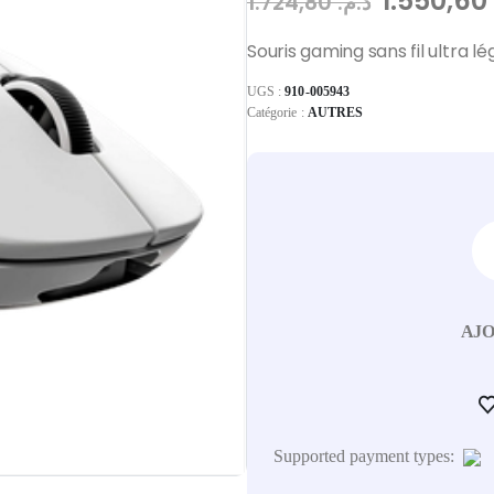
1.550,6
1.724,80
د.م.
Souris gaming sans fil ultra lé
UGS :
910-005943
Catégorie :
AUTRES
AJO
Supported payment types: