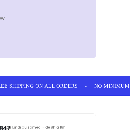
ew
E SHIPPING ON ALL ORDERS
-
NO MINIMUM 
847
Du lundi au samedi - de 8h à 18h