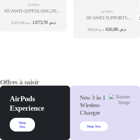
AUTRES
HUAWEI QSFP28,100G,HIGH SPEED DIRECT-
AUTRES
ATTACH CABLES,1M,
HUAWEI SUPPORTS
1.973,70
د.م.
2.217,60
د.م.
(QSFP28),CC8P0.254B(S),QSFP28,USED INDOOR
MURAL POUR IDEAHUB
616,00
د.م.
692,20
د.م.
Offres à saisir
New 3 in 1
AirPods
Wireless
Experience
Charger
Shop
Shop Now
Now