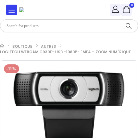
0
BOUTIQUE
AUTRES
LOGITECH WEBCAM C930E- USB -1080P- EMEA – ZOOM NUMÉRIQUE
-11%