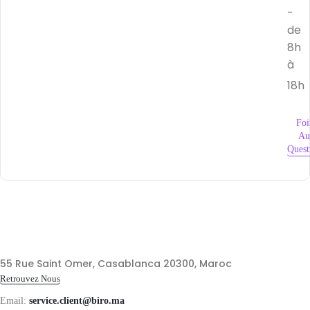
-
de
8h
à
18h
Foi
Au
Quest
55 Rue Saint Omer, Casablanca 20300, Maroc
Retrouvez Nous
Email:
service.client@biro.ma