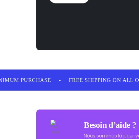
IMUM PURCHASE
-
FREE SHIPPING ON ALL O
Besoin d’aide ?
Nous sommes là pour v