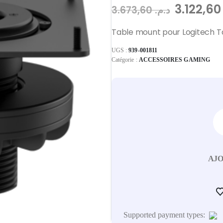
3.122
3.673,60
د.م.
Table mount pour Logitech T
UGS :
939-001811
Catégorie :
ACCESSOIRES GAMING
AJO
Supported payment types: