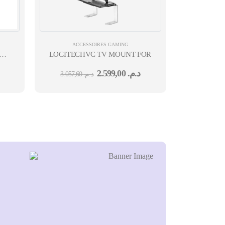
ACCESSOIRES GAMING
ING
LOGITECHVC TV MOUNT FOR VIDEO BARS 0M
2.599,00
د.م.
3.057,60
د.م.