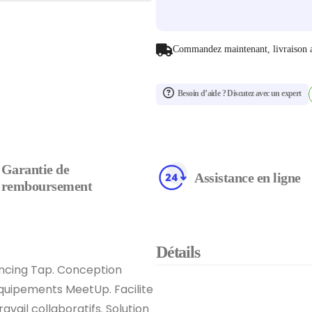
Commandez maintenant, livraison 
Besoin d’aide ? Discutez avec un expert
Garantie de
Assistance en ligne
remboursement
Détails
ncing Tap. Conception
équipements MeetUp. Facilite
ravail collaboratifs. Solution