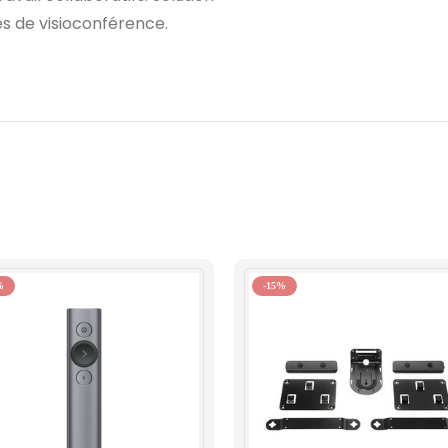
es de visioconférence.
%
-15%