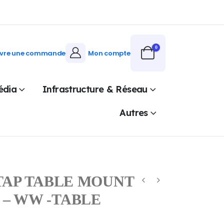
0
ivre une commande
Mon compte
édia
Infrastructure & Réseau
Autres
TAP TABLE MOUNT
/A – WW -TABLE