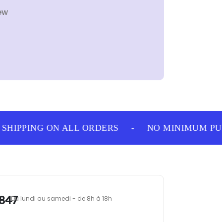
ew
HIPPING ON ALL ORDERS
-
NO MINIMUM PUR
847
Du lundi au samedi - de 8h à 18h