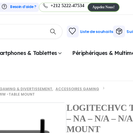
+212 5222-47534
Besoin d’aide ?
Appelez Nous!
Liste de souhaits
Su
artphones & Tablettes
Périphériques & Multim
GAMING & DIVERTISSEMENT
,
ACCESSOIRES GAMING
 WW -TABLE MOUNT
LOGITECHVC 
– NA – N/A – N
MOUNT