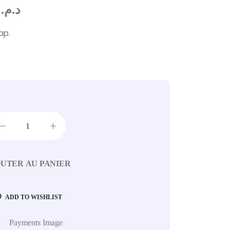
,60
د.م.
ap.
UTER AU PANIER
ADD TO WISHLIST