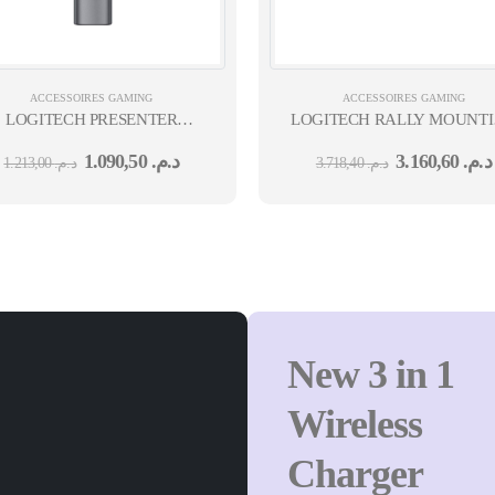
ACCESSOIRES GAMING
ACCESSOIRES GAMING
LOGITECH PRESENTER
LOGITECH RALLY MOUNT
SPOTLIGHT 2.4GHZ/BT -
KIT
1.090,50
د.م.
3.160,60
د.م.
1.213,00
د.م.
3.718,40
د.م.
SLATE
New 3 in 1
Wireless
Charger