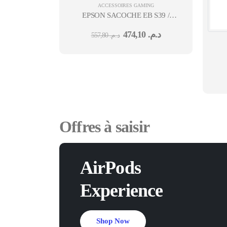
ACCESSOIRES GAMING
EPSON SACOCHE EB S39 /
X39/W39/
474,10
د.م.
557,80
د.م.
Offres à saisir
AirPods
Experience
Shop Now