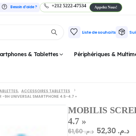
+212 5222-47534
Besoin d’aide ?
Appelez Nous!
Liste de souhaits
Su
artphones & Tablettes
Périphériques & Multim
ABLETTES
,
ACCESSOIRES TABLETTES
 -9H UNIVERSAL SMARTPHONE 4.5-4.7 »
MOBILIS SCRE
4.7 »
52,30
د.م.
61,60
د.م.