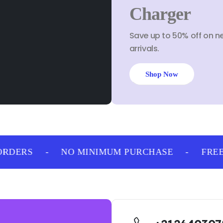
Charger
Save up to 50% off on n
arrivals.
Shop Now
RDERS
-
NO MINIMUM PURCHASE
-
FREE 