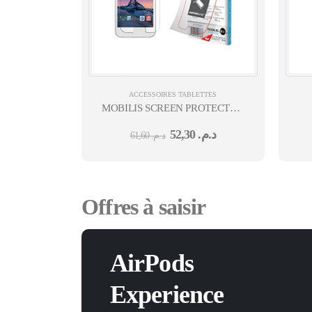
ACCESSOIRES TABLETTES
MOBILIS SCREEN PROTECTOR TEMPERED G
9H UNIVERSAL SMARTPHONE 5.3-
P
52,30
د.م.
61,60
د.م.
5.5''
S
Offres à saisir
AirPods
Experience