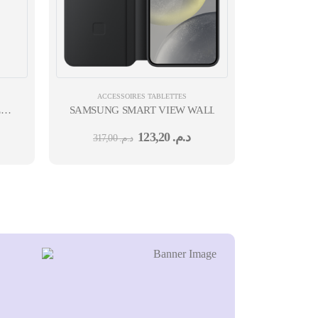
ACCESSOIRES TABLETTES
ET
SAMSUNG SMART VIEW WALLET CASE BLACK POU
123,20
د.م.
317,00
د.م.