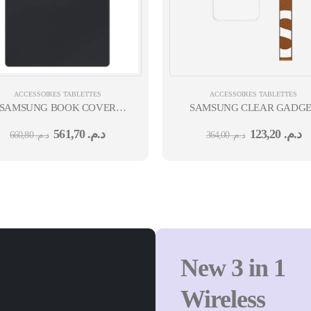
ACCESSOIRES TABLETTES
ACCESSOIRES TABLETTES
LASS CLEAR
SAMSUNG BOOK COVER
SAMSUNG CLEAR GADG
OUR GALAXY TAB S9/TAB
CASE GALAXY S24 +
561,70
د.م.
123,20
د.م.
660,80
د.م.
364,00
د.م.
9 FE/TAB S10 FE & TAB S10
LITE NOIR
New 3 in 1
Wireless