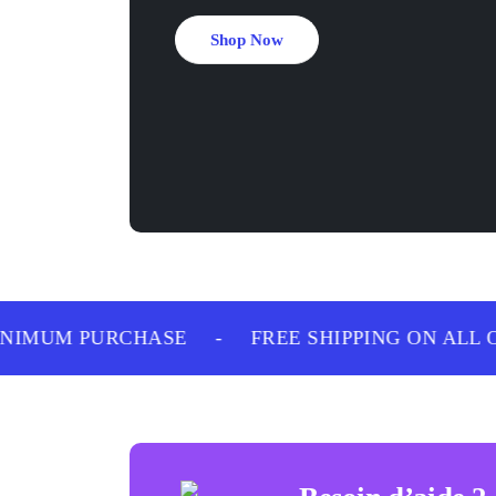
Shop Now
IMUM PURCHASE
-
FREE SHIPPING ON ALL O