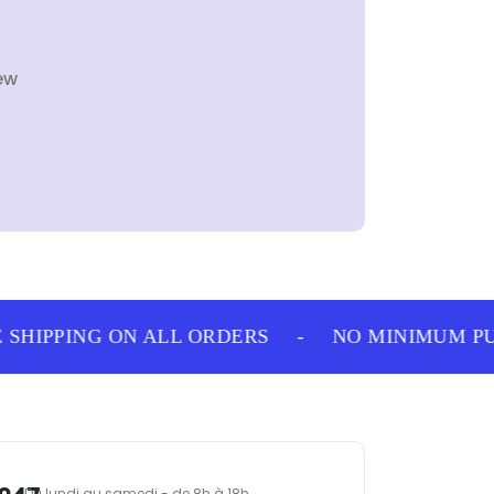
ew
SHIPPING ON ALL ORDERS
-
NO MINIMUM PUR
Du lundi au samedi - de 8h à 18h