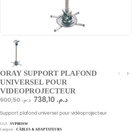
ORAY SUPPORT PLAFOND
UNIVERSEL POUR
VIDEOPROJECTEUR
738,10
د.م.
900,50
د.م.
Support plafond universel pour vidéoprojecteur.
UGS :
SVP003SW
Catégorie :
CÂBLES & ADAPTATEURS