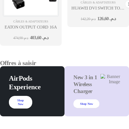
CÂBLES & ADAPTATEURS
HUAWEI DVI SWITCH TO HDM
2M-FOR HD ENDPOINT USE
126,60
د.م.
142,20
د.م.
CÂBLES & ADAPTATEURS
EATON OUTPUT CORD 16A
403,60
د.م.
474,90
د.م.
Offres à saisir
New 3 in 1
AirPods
Wireless
Experience
Charger
Shop
Shop Now
Now