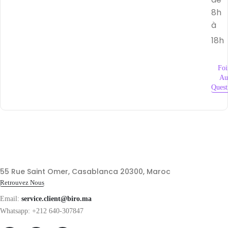
8h
à
18h
Foi
Au
Quest
55 Rue Saint Omer, Casablanca 20300, Maroc
Retrouvez Nous
Email:
service.client@biro.ma
Whatsapp: +212 640-307847