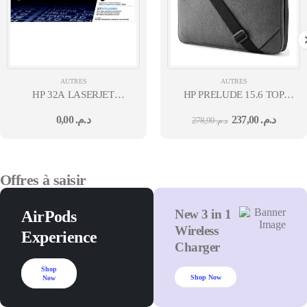
AUTRES
AUTRES
HP 32A LASERJET
HP PRELUDE 15.6 TOP
IMAGING DRUM
LOAD
0,00
د.م.
237,00
د.م.
278,90
د.م.
M203/M227
Offres à saisir
New 3 in 1
AirPods
Wireless
Experience
Charger
Shop
Shop Now
Now