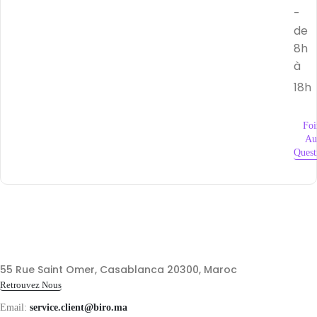
-
de
8h
à
18h
Foi
Au
Quest
55 Rue Saint Omer, Casablanca 20300, Maroc
Retrouvez Nous
Email:
service.client@biro.ma