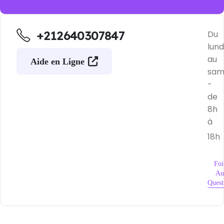
+212640307847
Du
lund
au
Aide en Ligne
sam
-
de
8h
à
18h
Foi
Au
Quest