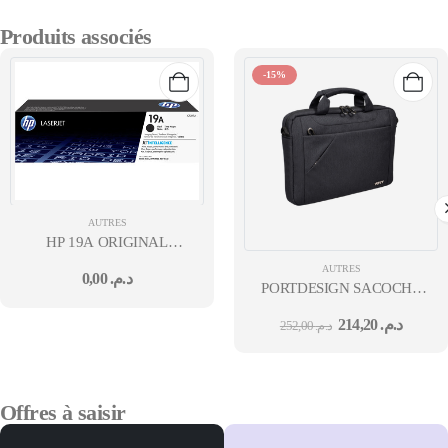
Produits associés
-15%
AUTRES
HP 19A ORIGINAL
LASERJET IMAGING DRUM
AUTRES
0,00
د.م.
(CF219A)HP LJ
PORTDESIGN SACOCHE
M102/M104/M130 MFP/M132
SYDNEY TL ECO 15,6" BK
MFP
214,20
د.م.
252,00
د.م.
Offres à saisir