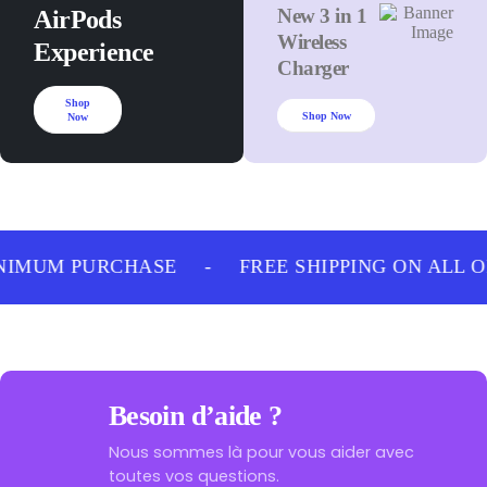
New 3 in 1
AirPods
Wireless
Experience
Charger
Shop
Shop Now
Now
NIMUM PURCHASE
-
FREE SHIPPING ON ALL 
Besoin d’aide ?
Nous sommes là pour vous aider avec
toutes vos questions.