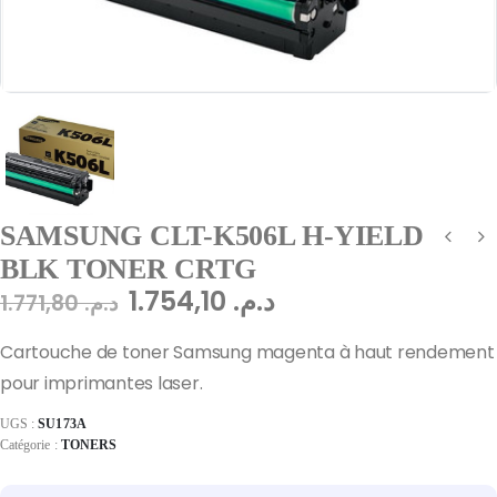
SAMSUNG CLT-K506L H-YIELD
BLK TONER CRTG
1.754,10
د.م.
1.771,80
د.م.
Cartouche de toner Samsung magenta à haut rendement
pour imprimantes laser.
UGS :
SU173A
Catégorie :
TONERS