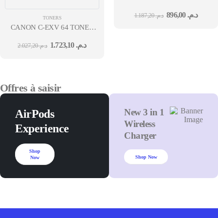
896,00
د.م.
1.187,20
د.م.
TONERS
CANON C-EXV 64 TONER
CYAN (YIELD: 25,500
1.723,10
د.م.
2.027,20
د.م.
PAGES)
Offres à saisir
New 3 in 1
AirPods
Wireless
Experience
Charger
Shop
Shop Now
Now