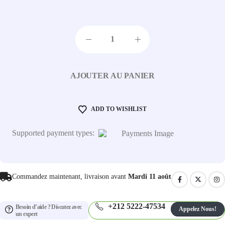
AJOUTER AU PANIER
ADD TO WISHLIST
Supported payment types:
Commandez maintenant, livraison avant
Mardi 11 août
+212 5222-47534
Besoin d’aide ? Discutez avec
Appelez Nous!
un expert